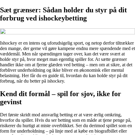
Sæt grænser: Sådan holder du styr på dit
forbrug ved ishockeybetting
Ishockey er en intens og uforudsigelig sport, og netop derfor tiltrækker
den mange, der gerne vil gøre kampene endnu mere spændende med et
væddemål. Men når spændingen tager over, kan det være svært at
holde styr på, hvor meget man egentlig spiller for. At sætte grænser
handler ikke om at fjerne glæden ved betting – men om at sikre, at det
forbliver underholdning og ikke bliver en økonomisk eller mental
belastning. Her får du en guide til, hvordan du kan holde styr på dit
forbrug, når du better på ishockey.
Kend dit formål – spil for sjov, ikke for
gevinst
Det første skridt mod ansvarlig betting er at være ærlig omkring,
hvorfor du spiller. Hvis du ser betting som en måde at tjene penge på,
risikerer du hurtigt at miste overblikket. Ser du derimod spillet som en
form for underholdning – på linje med at købe en biografbillet eller