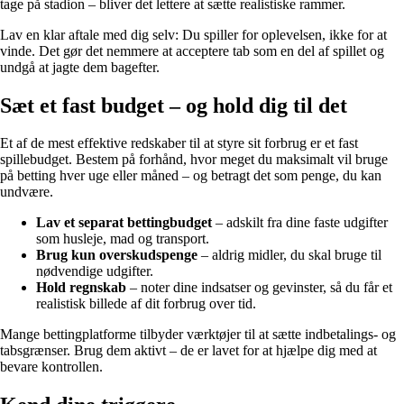
tage på stadion – bliver det lettere at sætte realistiske rammer.
Lav en klar aftale med dig selv: Du spiller for oplevelsen, ikke for at
vinde. Det gør det nemmere at acceptere tab som en del af spillet og
undgå at jagte dem bagefter.
Sæt et fast budget – og hold dig til det
Et af de mest effektive redskaber til at styre sit forbrug er et fast
spillebudget. Bestem på forhånd, hvor meget du maksimalt vil bruge
på betting hver uge eller måned – og betragt det som penge, du kan
undvære.
Lav et separat bettingbudget
– adskilt fra dine faste udgifter
som husleje, mad og transport.
Brug kun overskudspenge
– aldrig midler, du skal bruge til
nødvendige udgifter.
Hold regnskab
– noter dine indsatser og gevinster, så du får et
realistisk billede af dit forbrug over tid.
Mange bettingplatforme tilbyder værktøjer til at sætte indbetalings- og
tabsgrænser. Brug dem aktivt – de er lavet for at hjælpe dig med at
bevare kontrollen.