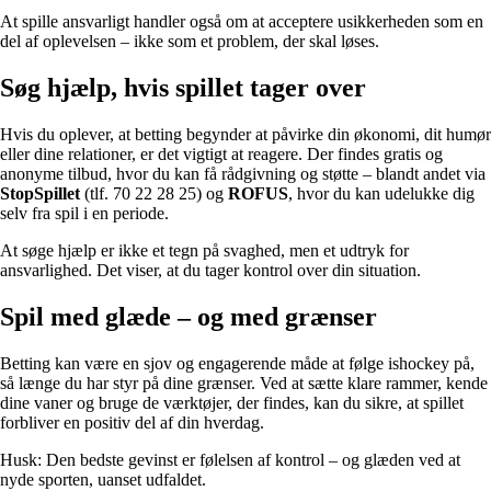
At spille ansvarligt handler også om at acceptere usikkerheden som en
del af oplevelsen – ikke som et problem, der skal løses.
Søg hjælp, hvis spillet tager over
Hvis du oplever, at betting begynder at påvirke din økonomi, dit humør
eller dine relationer, er det vigtigt at reagere. Der findes gratis og
anonyme tilbud, hvor du kan få rådgivning og støtte – blandt andet via
StopSpillet
(tlf. 70 22 28 25) og
ROFUS
, hvor du kan udelukke dig
selv fra spil i en periode.
At søge hjælp er ikke et tegn på svaghed, men et udtryk for
ansvarlighed. Det viser, at du tager kontrol over din situation.
Spil med glæde – og med grænser
Betting kan være en sjov og engagerende måde at følge ishockey på,
så længe du har styr på dine grænser. Ved at sætte klare rammer, kende
dine vaner og bruge de værktøjer, der findes, kan du sikre, at spillet
forbliver en positiv del af din hverdag.
Husk: Den bedste gevinst er følelsen af kontrol – og glæden ved at
nyde sporten, uanset udfaldet.