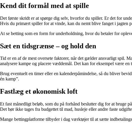
Kend dit formål med at spille
Det første skridt er at spørge dig selv, hvorfor du spiller. Er det for u
Hvis du primært spiller for at vinde, kan du nemt blive fanget i jagten p
At se betting som en form for underholdning, hvor du betaler for oplev
Sæt en tidsgrænse – og hold den
Tid er en af de mest oversete faktorer, når det gælder ansvarligt spil.
analysere kampe og placere væddemål. Det kan for eksempel være en 
Brug eventuelt en timer eller en kalenderpåmindelse, så du bliver bevid
én kamp”.
Fastlæg et økonomisk loft
Et fast månedligt beløb, som du på forhånd beslutter dig for at bruge på
Det bør ikke tages fra budgettet til mad, husleje eller andre faste udgifte
Mange bettingplatforme tilbyder i dag værktøjer til at sætte indbetalings