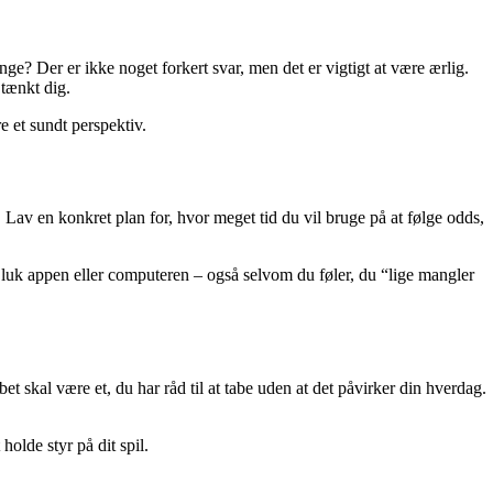
nge? Der er ikke noget forkert svar, men det er vigtigt at være ærlig.
 tænkt dig.
 et sundt perspektiv.
 Lav en konkret plan for, hvor meget tid du vil bruge på at følge odds,
å luk appen eller computeren – også selvom du føler, du “lige mangler
t skal være et, du har råd til at tabe uden at det påvirker din hverdag.
holde styr på dit spil.