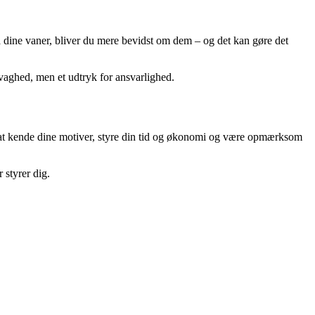
å dine vaner, bliver du mere bevidst om dem – og det kan gøre det
 svaghed, men et udtryk for ansvarlighed.
ed at kende dine motiver, styre din tid og økonomi og være opmærksom
 styrer dig.