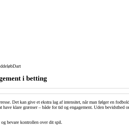
ddeløb
Dart
gement i betting
e. Det kan give et ekstra lag af intensitet, når man følger en fodboldka
 have klare grænser – både for tid og engagement. Uden bevidsthed om eg
 og bevare kontrollen over dit spil.