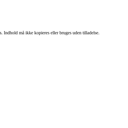
. Indhold må ikke kopieres eller bruges uden tilladelse.