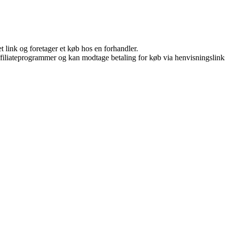
t link og foretager et køb hos en forhandler.
affiliateprogrammer og kan modtage betaling for køb via henvisningslinks