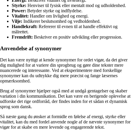
Energi:
Beskriver vitalitet og livsenergi.
Styrke:
Henviser til fysisk eller mentalt mod og udholdenhed.
Power:
Betyder styrke og indflydelse.
Vitalitet:
Handler om livlighed og energi.
Vilje:
Indikerer beslutsomhed og vedholdenhed.
Handlekraft:
Refererer til evnen til at handle effektivt og
målrettet.
Fremdrift:
Beskriver en positiv udvikling eller progression.
Anvendelse af synonymer
Det kan være nyttigt at kende synonymer for ordet vigør, da det giver
dig mulighed for at variere din sprogbrug og gøre dine tekster mere
nuancerede og interessante. Ved at eksperimentere med forskellige
synonymer kan du udtrykke dig mere præcist og fange læsernes
opmærksomhed.
Brug af synonymer hjælper også med at undgå gentagelser og skaber
variation i din kommunikation. Det kan være en berigende oplevelse at
udforske det rige ordforråd, der findes inden for et sådan et dynamisk
sprog som dansk.
Så næste gang du ønsker at formidle en følelse af energi, styrke eller
vitalitet, kan du med fordel anvende nogle af de nævnte synonymer for
vigør for at skabe en mere levende og engagerende tekst.