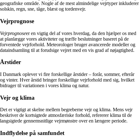
geografiske område. Nogle af de mest almindelige vejrtyper inkluderer
solskin, regn, sne, tåge, blæst og tordenvejr.
Vejrprognose
Vejrprognose
er en vigtig del af vores hverdag, da den hjælper os med
at planlægge vores aktiviteter og træffe beslutninger baseret på de
forventede vejrforhold. Meteorologer bruger avancerede modeller og
dataindsamling til at forudsige vejret med en vis grad af nøjagtighed.
Årstider
I Danmark oplever vi fire forskellige årstider – forår, sommer, efterår
og vinter. Hver årstid bringer forskellige vejrforhold med sig, hvilket
bidrager til variationen i vores klima og natur.
Vejr og klima
Det er vigtigt at skelne mellem begreberne vejr og klima. Mens vejr
beskriver de kortsigtede atmosfæriske forhold, refererer klima til de
langsigtede gennemsnitlige vejrmønstre over en længere periode.
Indflydelse på samfundet