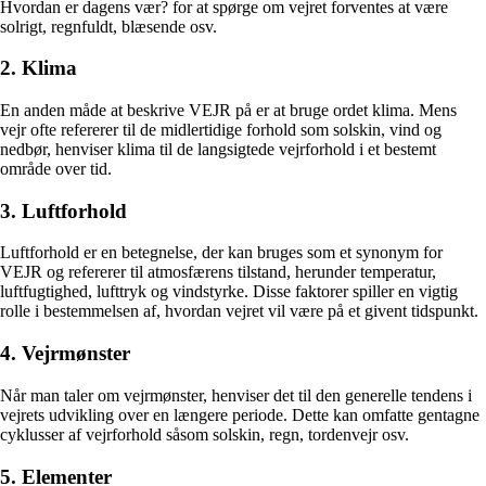
Hvordan er dagens vær? for at spørge om vejret forventes at være
solrigt, regnfuldt, blæsende osv.
2. Klima
En anden måde at beskrive VEJR på er at bruge ordet klima. Mens
vejr ofte refererer til de midlertidige forhold som solskin, vind og
nedbør, henviser klima til de langsigtede vejrforhold i et bestemt
område over tid.
3. Luftforhold
Luftforhold er en betegnelse, der kan bruges som et synonym for
VEJR og refererer til atmosfærens tilstand, herunder temperatur,
luftfugtighed, lufttryk og vindstyrke. Disse faktorer spiller en vigtig
rolle i bestemmelsen af, hvordan vejret vil være på et givent tidspunkt.
4. Vejrmønster
Når man taler om vejrmønster, henviser det til den generelle tendens i
vejrets udvikling over en længere periode. Dette kan omfatte gentagne
cyklusser af vejrforhold såsom solskin, regn, tordenvejr osv.
5. Elementer