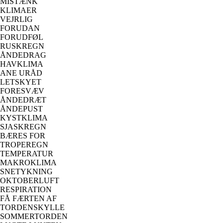
MISTÆNK
KLIMAER
VEJRLIG
FORUDAN
FORUDFØL
RUSKREGN
ÅNDEDRAG
HAVKLIMA
ANE URÅD
LETSKYET
FORESVÆV
ÅNDEDRÆT
ÅNDEPUST
KYSTKLIMA
SJASKREGN
BÆRES FOR
TROPEREGN
TEMPERATUR
MAKROKLIMA
SNETYKNING
OKTOBERLUFT
RESPIRATION
FÅ FÆRTEN AF
TORDENSKYLLE
SOMMERTORDEN