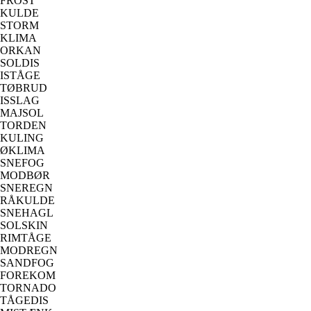
FROST
KULDE
STORM
KLIMA
ORKAN
SOLDIS
ISTÅGE
TØBRUD
ISSLAG
MAJSOL
TORDEN
KULING
ØKLIMA
SNEFOG
MODBØR
SNEREGN
RÅKULDE
SNEHAGL
SOLSKIN
RIMTÅGE
MODREGN
SANDFOG
FOREKOM
TORNADO
TÅGEDIS