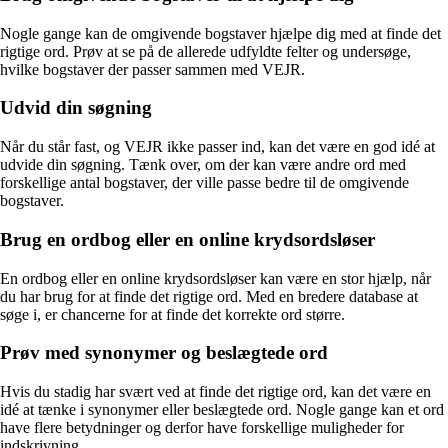
Nogle gange kan de omgivende bogstaver hjælpe dig med at finde det
rigtige ord. Prøv at se på de allerede udfyldte felter og undersøge,
hvilke bogstaver der passer sammen med VEJR.
Udvid din søgning
Når du står fast, og VEJR ikke passer ind, kan det være en god idé at
udvide din søgning. Tænk over, om der kan være andre ord med
forskellige antal bogstaver, der ville passe bedre til de omgivende
bogstaver.
Brug en ordbog eller en online krydsordsløser
En ordbog eller en online krydsordsløser kan være en stor hjælp, når
du har brug for at finde det rigtige ord. Med en bredere database at
søge i, er chancerne for at finde det korrekte ord større.
Prøv med synonymer og beslægtede ord
Hvis du stadig har svært ved at finde det rigtige ord, kan det være en
idé at tænke i synonymer eller beslægtede ord. Nogle gange kan et ord
have flere betydninger og derfor have forskellige muligheder for
indskrivning.