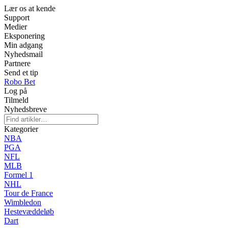
Lær os at kende
Support
Medier
Eksponering
Min adgang
Nyhedsmail
Partnere
Send et tip
Robo Bet
Log på
Tilmeld
Nyhedsbreve
Kategorier
NBA
PGA
NFL
MLB
Formel 1
NHL
Tour de France
Wimbledon
Hestevæddeløb
Dart