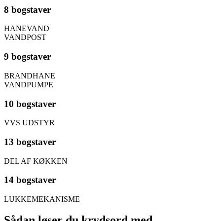
8 bogstaver
HANEVAND
VANDPOST
9 bogstaver
BRANDHANE
VANDPUMPE
10 bogstaver
VVS UDSTYR
13 bogstaver
DEL AF KØKKEN
14 bogstaver
LUKKEMEKANISME
Sådan løser du krydsord med