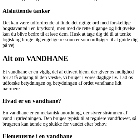
Afsluttende tanker
Det kan være udfordrende at finde det rigtige ord med forskellige
bogstavantal i en krydsord, men med de rette tilgange og lidt øvelse
kan du blive bedre til at løse dem. Husk at tage dig tid til at tænke
logisk og bruge tilgængelige ressourcer som ordbøger til at guide dig
på vej.
Alt om VANDHANE
Et vandhane er en vigtig del af ethvert hjem, der giver os mulighed
for at få adgang til den væske, vi bruger i vores daglige liv. Lad os
udforske betydningen og betydningen af ordet vandhane lidt
nærmere.
Hvad er en vandhane?
En vandhane er en mekanisk anordning, der styrer strømmen af
vand i rørledningen. Den bruges typisk til at regulere vandflowet, så
brugeren kan tænde og slukke for vandet efter behov.
Elementerne i en vandhane