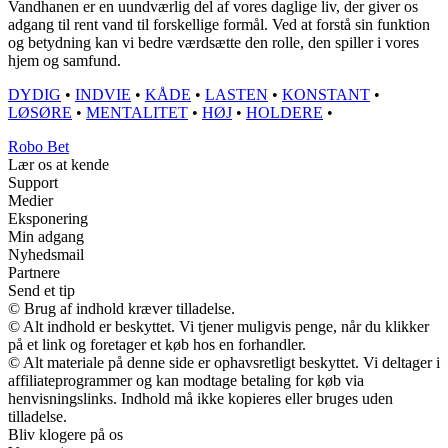
Vandhanen er en uundværlig del af vores daglige liv, der giver os
adgang til rent vand til forskellige formål. Ved at forstå sin funktion
og betydning kan vi bedre værdsætte den rolle, den spiller i vores
hjem og samfund.
DYDIG
•
INDVIE
•
KÅDE
•
LASTEN
•
KONSTANT
•
LØSØRE
•
MENTALITET
•
HØJ
•
HOLDERE
•
Robo Bet
Lær os at kende
Support
Medier
Eksponering
Min adgang
Nyhedsmail
Partnere
Send et tip
© Brug af indhold kræver tilladelse.
© Alt indhold er beskyttet. Vi tjener muligvis penge, når du klikker
på et link og foretager et køb hos en forhandler.
© Alt materiale på denne side er ophavsretligt beskyttet. Vi deltager i
affiliateprogrammer og kan modtage betaling for køb via
henvisningslinks. Indhold må ikke kopieres eller bruges uden
tilladelse.
Bliv klogere på os