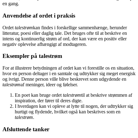
en gang.
Anvendelse af ordet i praksis
Ordet
talestrøm
kan findes i forskellige sammenhænge, herunder
litteratur, poesi eller daglig tale. Det bruges ofte til at beskrive en
intens og kontinuerlig strøm af ord, der kan være en positiv eller
negativ oplevelse afhængigt af modtageren.
Eksempler på talestrøm
For at illustrere betydningen af ordet kan vi forestille os en situation,
hvor en person deltager i en samtale og udtrykker sig meget energisk
og ivrigt. Denne person ville blive beskrevet som udgydende en
talestrøm
af meninger, ideer og følelser.
En poet kan bruge ordet
talestrøm
til at beskrive strømmen af
inspiration, der fører til deres digte.
I hverdagen kan vi opleve at lytte til nogen, der udtrykker sig
hurtigt og flydende, hvilket også kan beskrives som en
talestrøm
.
Afsluttende tanker