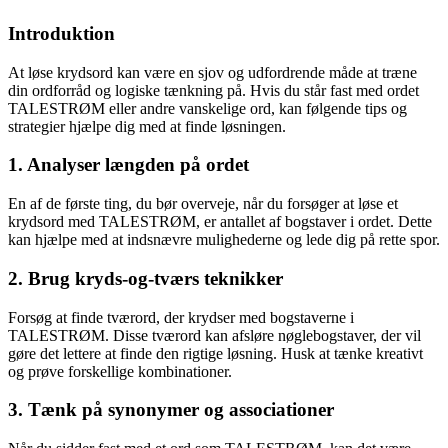
Introduktion
At løse krydsord kan være en sjov og udfordrende måde at træne
din ordforråd og logiske tænkning på. Hvis du står fast med ordet
TALESTRØM eller andre vanskelige ord, kan følgende tips og
strategier hjælpe dig med at finde løsningen.
1. Analyser længden på ordet
En af de første ting, du bør overveje, når du forsøger at løse et
krydsord med TALESTRØM, er antallet af bogstaver i ordet. Dette
kan hjælpe med at indsnævre mulighederne og lede dig på rette spor.
2. Brug kryds-og-tværs teknikker
Forsøg at finde tværord, der krydser med bogstaverne i
TALESTRØM. Disse tværord kan afsløre nøglebogstaver, der vil
gøre det lettere at finde den rigtige løsning. Husk at tænke kreativt
og prøve forskellige kombinationer.
3. Tænk på synonymer og associationer