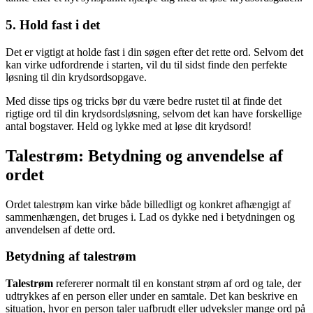
5. Hold fast i det
Det er vigtigt at holde fast i din søgen efter det rette ord. Selvom det
kan virke udfordrende i starten, vil du til sidst finde den perfekte
løsning til din krydsordsopgave.
Med disse tips og tricks bør du være bedre rustet til at finde det
rigtige ord til din krydsordsløsning, selvom det kan have forskellige
antal bogstaver. Held og lykke med at løse dit krydsord!
Talestrøm: Betydning og anvendelse af
ordet
Ordet talestrøm kan virke både billedligt og konkret afhængigt af
sammenhængen, det bruges i. Lad os dykke ned i betydningen og
anvendelsen af dette ord.
Betydning af talestrøm
Talestrøm
refererer normalt til en konstant strøm af ord og tale, der
udtrykkes af en person eller under en samtale. Det kan beskrive en
situation, hvor en person taler uafbrudt eller udveksler mange ord på