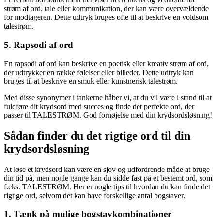
strøm af ord, tale eller kommunikation, der kan være overvældende
for modtageren. Dette udtryk bruges ofte til at beskrive en voldsom
talestrøm.
5. Rapsodi af ord
En rapsodi af ord kan beskrive en poetisk eller kreativ strøm af ord,
der udtrykker en række følelser eller billeder. Dette udtryk kan
bruges til at beskrive en smuk eller kunstnerisk talestrøm.
Med disse synonymer i tankerne håber vi, at du vil være i stand til at
fuldføre dit krydsord med succes og finde det perfekte ord, der
passer til TALESTRØM. God fornøjelse med din krydsordsløsning!
Sådan finder du det rigtige ord til din
krydsordsløsning
At løse et krydsord kan være en sjov og udfordrende måde at bruge
din tid på, men nogle gange kan du sidde fast på et bestemt ord, som
f.eks. TALESTRØM. Her er nogle tips til hvordan du kan finde det
rigtige ord, selvom det kan have forskellige antal bogstaver.
1. Tænk på mulige bogstavkombinationer