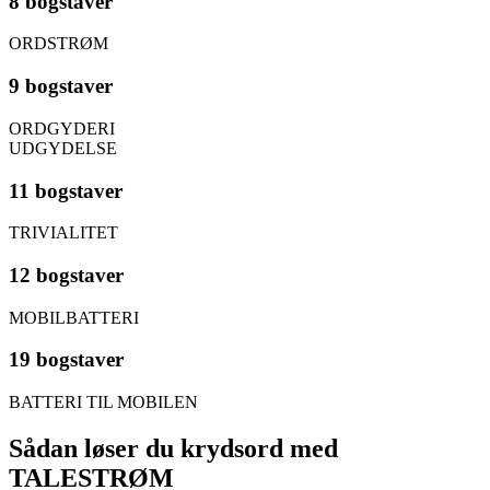
8 bogstaver
ORDSTRØM
9 bogstaver
ORDGYDERI
UDGYDELSE
11 bogstaver
TRIVIALITET
12 bogstaver
MOBILBATTERI
19 bogstaver
BATTERI TIL MOBILEN
Sådan løser du krydsord med
TALESTRØM