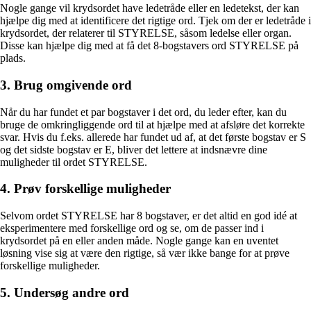
Nogle gange vil krydsordet have ledetråde eller en ledetekst, der kan
hjælpe dig med at identificere det rigtige ord. Tjek om der er ledetråde i
krydsordet, der relaterer til STYRELSE, såsom ledelse eller organ.
Disse kan hjælpe dig med at få det 8-bogstavers ord STYRELSE på
plads.
3. Brug omgivende ord
Når du har fundet et par bogstaver i det ord, du leder efter, kan du
bruge de omkringliggende ord til at hjælpe med at afsløre det korrekte
svar. Hvis du f.eks. allerede har fundet ud af, at det første bogstav er S
og det sidste bogstav er E, bliver det lettere at indsnævre dine
muligheder til ordet STYRELSE.
4. Prøv forskellige muligheder
Selvom ordet STYRELSE har 8 bogstaver, er det altid en god idé at
eksperimentere med forskellige ord og se, om de passer ind i
krydsordet på en eller anden måde. Nogle gange kan en uventet
løsning vise sig at være den rigtige, så vær ikke bange for at prøve
forskellige muligheder.
5. Undersøg andre ord