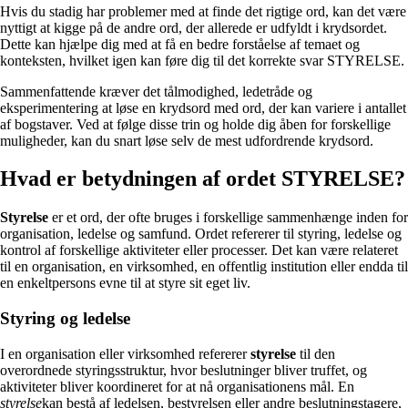
Hvis du stadig har problemer med at finde det rigtige ord, kan det være
nyttigt at kigge på de andre ord, der allerede er udfyldt i krydsordet.
Dette kan hjælpe dig med at få en bedre forståelse af temaet og
konteksten, hvilket igen kan føre dig til det korrekte svar STYRELSE.
Sammenfattende kræver det tålmodighed, ledetråde og
eksperimentering at løse en krydsord med ord, der kan variere i antallet
af bogstaver. Ved at følge disse trin og holde dig åben for forskellige
muligheder, kan du snart løse selv de mest udfordrende krydsord.
Hvad er betydningen af ordet STYRELSE?
Styrelse
er et ord, der ofte bruges i forskellige sammenhænge inden for
organisation, ledelse og samfund. Ordet refererer til styring, ledelse og
kontrol af forskellige aktiviteter eller processer. Det kan være relateret
til en organisation, en virksomhed, en offentlig institution eller endda til
en enkeltpersons evne til at styre sit eget liv.
Styring og ledelse
I en organisation eller virksomhed refererer
styrelse
til den
overordnede styringsstruktur, hvor beslutninger bliver truffet, og
aktiviteter bliver koordineret for at nå organisationens mål. En
styrelse
kan bestå af ledelsen, bestyrelsen eller andre beslutningstagere,