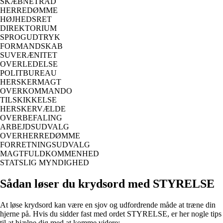
SKÆBNETRÅD
HERREDØMME
HØJHEDSRET
DIREKTORIUM
SPROGUDTRYK
FORMANDSKAB
SUVERÆNITET
OVERLEDELSE
POLITBUREAU
HERSKERMAGT
OVERKOMMANDO
TILSKIKKELSE
HERSKERVÆLDE
OVERBEFALING
ARBEJDSUDVALG
OVERHERREDØMME
FORRETNINGSUDVALG
MAGTFULDKOMMENHED
STATSLIG MYNDIGHED
Sådan løser du krydsord med STYRELSE
At løse krydsord kan være en sjov og udfordrende måde at træne din
hjerne på. Hvis du sidder fast med ordet STYRELSE, er her nogle tips
til at hjælpe dig med at komme videre: