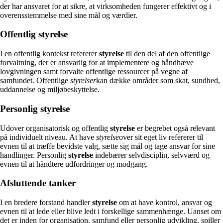
der har ansvaret for at sikre, at virksomheden fungerer effektivt og i
overensstemmelse med sine mål og værdier.
Offentlig styrelse
I en offentlig kontekst refererer
styrelse
til den del af den offentlige
forvaltning, der er ansvarlig for at implementere og håndhæve
lovgivningen samt forvalte offentlige ressourcer på vegne af
samfundet. Offentlige
styrelser
kan dække områder som skat, sundhed,
uddannelse og miljøbeskyttelse.
Personlig styrelse
Udover organisatorisk og offentlig
styrelse
er begrebet også relevant
på individuelt niveau. At have
styrelse
over sit eget liv refererer til
evnen til at træffe bevidste valg, sætte sig mål og tage ansvar for sine
handlinger. Personlig
styrelse
indebærer selvdisciplin, selvværd og
evnen til at håndtere udfordringer og modgang.
Afsluttende tanker
I en bredere forstand handler
styrelse
om at have kontrol, ansvar og
evnen til at lede eller blive ledt i forskellige sammenhænge. Uanset om
det er inden for organisation, samfund eller personlig udvikling, spiller