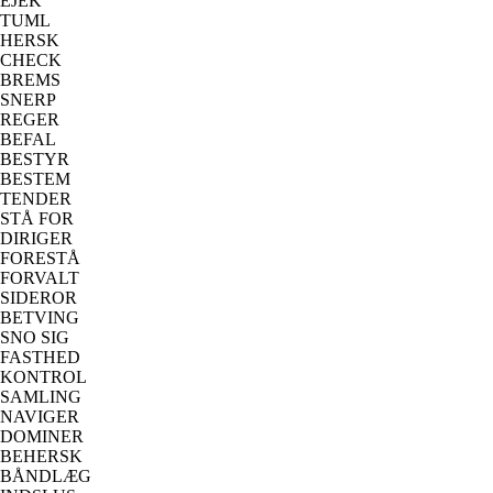
EJEK
TUML
HERSK
CHECK
BREMS
SNERP
REGER
BEFAL
BESTYR
BESTEM
TENDER
STÅ FOR
DIRIGER
FORESTÅ
FORVALT
SIDEROR
BETVING
SNO SIG
FASTHED
KONTROL
SAMLING
NAVIGER
DOMINER
BEHERSK
BÅNDLÆG