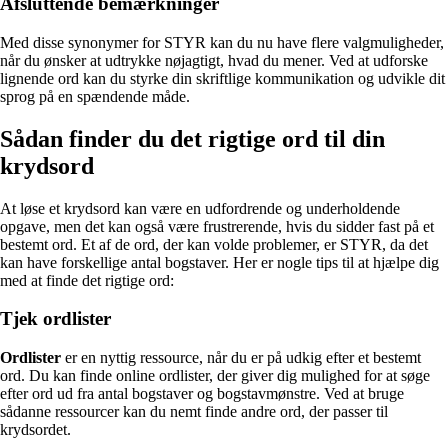
Afsluttende bemærkninger
Med disse synonymer for STYR kan du nu have flere valgmuligheder,
når du ønsker at udtrykke nøjagtigt, hvad du mener. Ved at udforske
lignende ord kan du styrke din skriftlige kommunikation og udvikle dit
sprog på en spændende måde.
Sådan finder du det rigtige ord til din
krydsord
At løse et krydsord kan være en udfordrende og underholdende
opgave, men det kan også være frustrerende, hvis du sidder fast på et
bestemt ord. Et af de ord, der kan volde problemer, er STYR, da det
kan have forskellige antal bogstaver. Her er nogle tips til at hjælpe dig
med at finde det rigtige ord:
Tjek ordlister
Ordlister
er en nyttig ressource, når du er på udkig efter et bestemt
ord. Du kan finde online ordlister, der giver dig mulighed for at søge
efter ord ud fra antal bogstaver og bogstavmønstre. Ved at bruge
sådanne ressourcer kan du nemt finde andre ord, der passer til
krydsordet.