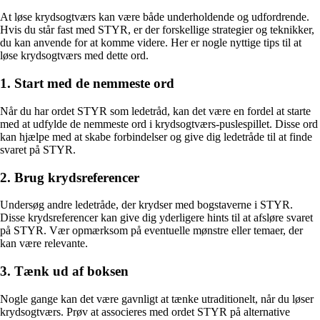
At løse krydsogtværs kan være både underholdende og udfordrende.
Hvis du står fast med STYR, er der forskellige strategier og teknikker,
du kan anvende for at komme videre. Her er nogle nyttige tips til at
løse krydsogtværs med dette ord.
1. Start med de nemmeste ord
Når du har ordet STYR som ledetråd, kan det være en fordel at starte
med at udfylde de nemmeste ord i krydsogtværs-puslespillet. Disse ord
kan hjælpe med at skabe forbindelser og give dig ledetråde til at finde
svaret på STYR.
2. Brug krydsreferencer
Undersøg andre ledetråde, der krydser med bogstaverne i STYR.
Disse krydsreferencer kan give dig yderligere hints til at afsløre svaret
på STYR. Vær opmærksom på eventuelle mønstre eller temaer, der
kan være relevante.
3. Tænk ud af boksen
Nogle gange kan det være gavnligt at tænke utraditionelt, når du løser
krydsogtværs. Prøv at associeres med ordet STYR på alternative