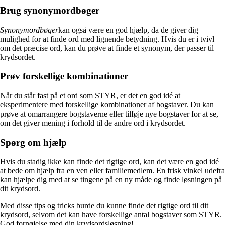
Brug synonymordbøger
Synonymordbøger
kan også være en god hjælp, da de giver dig
mulighed for at finde ord med lignende betydning. Hvis du er i tvivl
om det præcise ord, kan du prøve at finde et synonym, der passer til
krydsordet.
Prøv forskellige kombinationer
Når du står fast på et ord som STYR, er det en god idé at
eksperimentere med forskellige kombinationer af bogstaver. Du kan
prøve at omarrangere bogstaverne eller tilføje nye bogstaver for at se,
om det giver mening i forhold til de andre ord i krydsordet.
Spørg om hjælp
Hvis du stadig ikke kan finde det rigtige ord, kan det være en god idé
at bede om hjælp fra en ven eller familiemedlem. En frisk vinkel udefra
kan hjælpe dig med at se tingene på en ny måde og finde løsningen på
dit krydsord.
Med disse tips og tricks burde du kunne finde det rigtige ord til dit
krydsord, selvom det kan have forskellige antal bogstaver som STYR.
God fornøjelse med din krydsordsløsning!