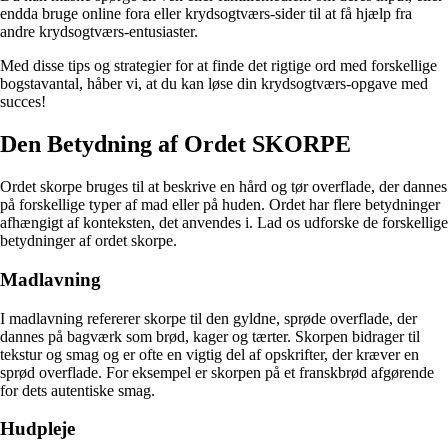
endda bruge online fora eller krydsogtværs-sider til at få hjælp fra
andre krydsogtværs-entusiaster.
Med disse tips og strategier for at finde det rigtige ord med forskellige
bogstavantal, håber vi, at du kan løse din krydsogtværs-opgave med
succes!
Den Betydning af Ordet SKORPE
Ordet skorpe bruges til at beskrive en hård og tør overflade, der dannes
på forskellige typer af mad eller på huden. Ordet har flere betydninger
afhængigt af konteksten, det anvendes i. Lad os udforske de forskellige
betydninger af ordet skorpe.
Madlavning
I madlavning refererer skorpe til den gyldne, sprøde overflade, der
dannes på bagværk som brød, kager og tærter. Skorpen bidrager til
tekstur og smag og er ofte en vigtig del af opskrifter, der kræver en
sprød overflade. For eksempel er skorpen på et franskbrød afgørende
for dets autentiske smag.
Hudpleje