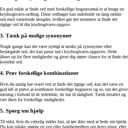
En god måde at finde ord med forskellige bogstavantal er at bruge en
krydsogtværs-ordbog. Disse ordbøger kan indeholde en lang række
ord med varierende længder, hvilket gør det nemmere at finde det
rigtige ord til din krydsogtværs-opgave.
3. Tænk på mulige synonymer
Nogle gange kan det være nyttigt at tænke på synonymer eller
beslægtede ord, der kan passe ind i krydsogtværs-opgaven. Dette
åbner op for flere muligheder og giver dig større chance for at finde det
korrekte ord.
4. Prøv forskellige kombinationer
Hvis du stadig har svært ved at finde det rigtige ord, kan det være en
god idé at prøve at kombinere forskellige bogstaver og se, om det giver
mening i forhold til de ledetråde, du har til rådighed. Tænk kreativt og
vær åben for forskellige muligheder.
5. Spørg om hjælp
Til sidst, hvis du virkelig sidder fast, så tøv ikke med at bede om hjælp.
Du kan måske spørge en ven eller familiemedlem om deres input, eller