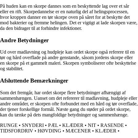
På huden kan en skorpe dannes som en beskyttende lag over et sår
eller en rift. Skorpedannelse er en naturlig del af helingsprocessen,
hvor kroppen danner en tør skorpe oven på såret for at beskytte det
mod bakterier og fremme helingen. Det er vigtigt at lade skorpen være,
da den bidrager til at forhindre infektioner.
Andre Betydninger
Ud over madlavning og hudpleje kan ordet skorpe også referere til en
tør og hård overflade på andre genstande, såsom jordens skorpe eller
en skorpe på et gammelt maleri. Skorpen symboliserer ofte beskyttelse
og stabilitet.
Afsluttende Bemærkninger
Som det fremgår, har ordet skorpe flere betydninger afhængigt af
sammenhængen. Uanset om det refererer til madlavning, hudpleje eller
andre områder, er skorpen ofte forbundet med en hård og tør overflade,
der tjener forskellige formål. Næste gang du støder på ordet skorpe,
kan du tænke på dets mangfoldige betydninger og sammenhænge.
RUNGE
•
SNYDERI
•
PÆL
•
KLÆDER
•
NIT
•
RASENDE
•
TIDSFORDRIV
•
HØVDING
•
MÆCENER
•
KLÆDER
•