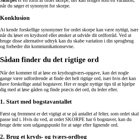
Skorpet
er en form af ordet skorpe, der kan bruges som en variation,
når du søger et synonym for skorpe.
Konklusion
At kende forskellige synonymer for ordet skorpe kan være nyttigt, især
når du løser en krydsord eller ønsker at udvide dit ordforråd. Ved at
bruge disse alternative udtryk kan du skabe variation i din sprogbrug
og forbedre din kommunikationsevne.
Sådan finder du det rigtige ord
Når det kommer til at løse en krydsogtværs-opgave, kan det nogle
gange være udfordrende at finde det helt rigtige ord, især hvis det kan
have forskellige antal bogstaver. Her er nogle nyttige tips til at hjælpe
dig med at løse gåden og finde præcis det ord, du leder efter.
1. Start med bogstavantallet
Først og fremmest er det vigtigt at se på antallet af felter, som ordet skal
passe ind i. Hvis du ved, at ordet SKORPE har 6 bogstaver, kan du
bruge dette som udgangspunkt for at søge efter lignende ord.
2. Brug et kryds- og tværs-ordbog