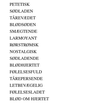
PETETISK
SØDLADEN
TÅREVÆDET
BLØDSØDEN
SMÆGTENDE
LARMOYANT
RØRSTRØMSK
NOSTALGISK
SØDLADENDE
BLØDHJERTET
FØLELSESFULD
TÅREPERSENDE
LETBEVÆGELIG
FØLELSESLADET
BLØD OM HJERTET