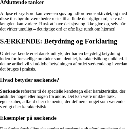
Afsluttende tanker
At løse et krydsord kan være en sjov og udfordrende aktivitet, og med
disse tips bør du være bedre rustet til at finde det rigtige ord, selv når
længden kan variere. Husk at have det sjovt og ikke give op, selv når
det virker umuligt – det rigtige ord er ofte lige rundt om hjørnet!
SÆRKENDE: Betydning og Forklaring
Ordet særkende er et dansk udtryk, der har en betydelig betydning
inden for forskellige områder som identitet, karakteristik og unikhed. I
denne artikel vil vi uddybe betydningen af ordet særkende og hvordan
det bruges i praksis.
Hvad betyder særkende?
Særkende
refererer til de specielle kendetegn eller karakteristika, der
adskiller noget eller nogen fra andre. Det kan være unikke træk,
egenskaber, adfærd eller elementer, der definerer noget som værende
særligt eller karakteristisk.
Eksempler på særkende
Der findes forskellige eksempler på særkende alt efter konteksten det