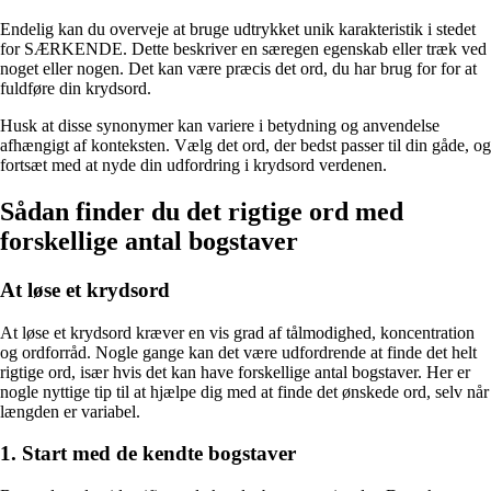
Endelig kan du overveje at bruge udtrykket unik karakteristik i stedet
for SÆRKENDE. Dette beskriver en særegen egenskab eller træk ved
noget eller nogen. Det kan være præcis det ord, du har brug for for at
fuldføre din krydsord.
Husk at disse synonymer kan variere i betydning og anvendelse
afhængigt af konteksten. Vælg det ord, der bedst passer til din gåde, og
fortsæt med at nyde din udfordring i krydsord verdenen.
Sådan finder du det rigtige ord med
forskellige antal bogstaver
At løse et krydsord
At løse et krydsord kræver en vis grad af tålmodighed, koncentration
og ordforråd. Nogle gange kan det være udfordrende at finde det helt
rigtige ord, især hvis det kan have forskellige antal bogstaver. Her er
nogle nyttige tip til at hjælpe dig med at finde det ønskede ord, selv når
længden er variabel.
1. Start med de kendte bogstaver