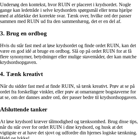
Undersøg den kontekst, hvor RUIN er placeret i krydsordet. Nogle
gange kan ledetråde i selve krydsordets spørgsmål eller tema hjælpe
med at afdække det korrekte svar. Tænk over, hvilke ord der passer
sammen med RUIN ud fra den sammenhæng, det er en del af.
3. Brug en ordbog
Hvis du står fast med at løse krydsordet og finde ordet RUIN, kan det
være en god idé at bruge en ordbog. Slå op på ordet RUIN for at få
flere synonymer, betydninger eller mulige stavemåder, der kan matche
krydsordsopgaven.
4. Tænk kreativt
Når du sidder fast med at finde RUIN, så tænk kreativt. Prøv at se på
ordet fra forskellige vinkler, eller prøv at omarrangere bogstaverne for
at se, om der dannes andre ord, der passer bedre til krydsordsopgaven.
Afsluttende tanker
At løse krydsord kræver tålmodighed og tænksomhed. Brug disse tips,
når du står over for ordet RUIN i dine krydsord, og husk at det
vigtigste er at have det sjovt og udfordre din hjernes logiske tænkning.
Held og lykke!