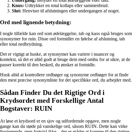
Undergang:
Betyder en total ødelæggelse eller fald.
Knus:
Udtrykker en total kollaps eller sammenbrud.
Slut:
Henviser til afslutningen eller undergangen af noget.
Ord med lignende betydning:
I nogle tilfælde kan ord som ødelæggelse, tab og kaos også bruges som
synonymer for ruin. Disse ord formidler en følelse af afslutning, tab
eller total nedbrydning.
Det er vigtigt at huske, at synonymer kan variere i nuancer og
kontekst, så det er altid godt at bruge dem med omhu for at sikre, at de
passer korrekt til den besked, du ønsker at formidle.
Husk altid at kontrollere ordbøger og synonyme ordbøger for at finde
den mest præcise synonymliste for det specifikke ord, du arbejder med.
Sådan Finder Du det Rigtige Ord i
Krydsordet med Forskellige Antal
Bogstaver: RUIN
At løse et krydsord er en sjov og udfordrende opgave, men nogle
gange kan du støde på vanskelige ord, såsom RUIN. Dette kan virke
frustrerende, men fortvivl ikke – der er måder at komme til den rigtige