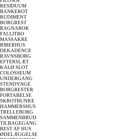
FILOSOF
RESIDUUM
BANKEROT
RUDIMENT
BORGREST
RAGNAROK
FALLITBO
MASSAKRE
RIBERHUS
DEKADENCE
RAVNSBORG
EFTERSLÆT
KALØ SLOT
COLOSSEUM
UNDERGANG
STENDYNGE
BORGRESTER
FORTABELSE
SKROTBUNKE
HAMMERSHUS
TRELLEBORG
SAMMENBRUD
TILBAGEGANG
REST AF HUS
ØDELÆGGELSE