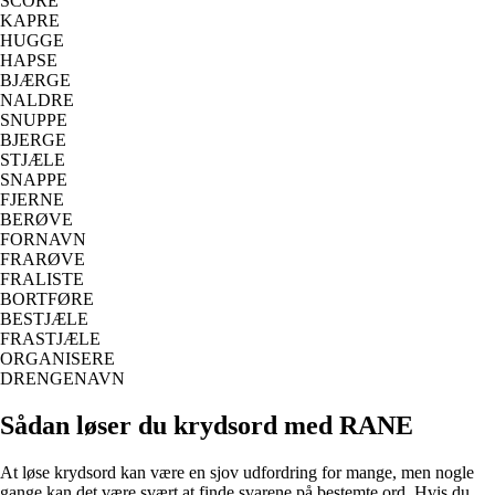
SCORE
KAPRE
HUGGE
HAPSE
BJÆRGE
NALDRE
SNUPPE
BJERGE
STJÆLE
SNAPPE
FJERNE
BERØVE
FORNAVN
FRARØVE
FRALISTE
BORTFØRE
BESTJÆLE
FRASTJÆLE
ORGANISERE
DRENGENAVN
Sådan løser du krydsord med RANE
At løse krydsord kan være en sjov udfordring for mange, men nogle
gange kan det være svært at finde svarene på bestemte ord. Hvis du