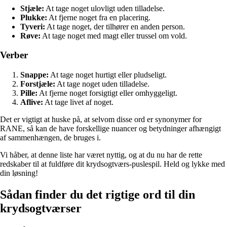
Stjæle:
At tage noget ulovligt uden tilladelse.
Plukke:
At fjerne noget fra en placering.
Tyveri:
At tage noget, der tilhører en anden person.
Røve:
At tage noget med magt eller trussel om vold.
Verber
Snappe:
At tage noget hurtigt eller pludseligt.
Forstjæle:
At tage noget uden tilladelse.
Pille:
At fjerne noget forsigtigt eller omhyggeligt.
Aflive:
At tage livet af noget.
Det er vigtigt at huske på, at selvom disse ord er synonymer for
RANE, så kan de have forskellige nuancer og betydninger afhængigt
af sammenhængen, de bruges i.
Vi håber, at denne liste har været nyttig, og at du nu har de rette
redskaber til at fuldføre dit krydsogtværs-puslespil. Held og lykke med
din løsning!
Sådan finder du det rigtige ord til din
krydsogtværser