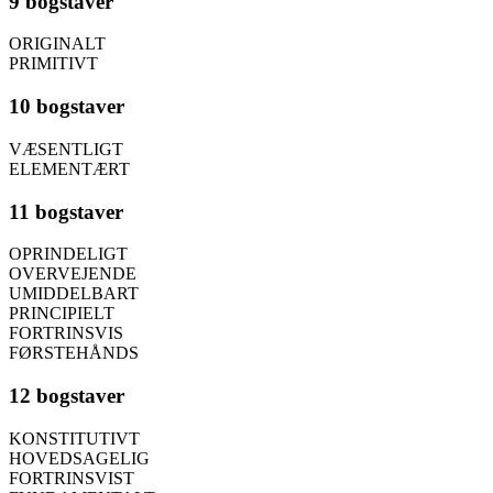
9 bogstaver
ORIGINALT
PRIMITIVT
10 bogstaver
VÆSENTLIGT
ELEMENTÆRT
11 bogstaver
OPRINDELIGT
OVERVEJENDE
UMIDDELBART
PRINCIPIELT
FORTRINSVIS
FØRSTEHÅNDS
12 bogstaver
KONSTITUTIVT
HOVEDSAGELIG
FORTRINSVIST