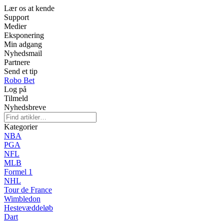
Lær os at kende
Support
Medier
Eksponering
Min adgang
Nyhedsmail
Partnere
Send et tip
Robo Bet
Log på
Tilmeld
Nyhedsbreve
Kategorier
NBA
PGA
NFL
MLB
Formel 1
NHL
Tour de France
Wimbledon
Hestevæddeløb
Dart