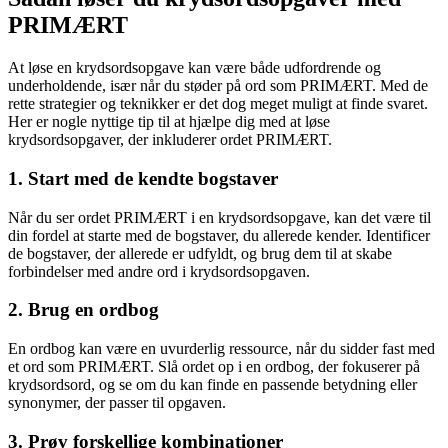
PRIMÆRT
At løse en krydsordsopgave kan være både udfordrende og
underholdende, især når du støder på ord som PRIMÆRT. Med de
rette strategier og teknikker er det dog meget muligt at finde svaret.
Her er nogle nyttige tip til at hjælpe dig med at løse
krydsordsopgaver, der inkluderer ordet PRIMÆRT.
1. Start med de kendte bogstaver
Når du ser ordet PRIMÆRT i en krydsordsopgave, kan det være til
din fordel at starte med de bogstaver, du allerede kender. Identificer
de bogstaver, der allerede er udfyldt, og brug dem til at skabe
forbindelser med andre ord i krydsordsopgaven.
2. Brug en ordbog
En ordbog kan være en uvurderlig ressource, når du sidder fast med
et ord som PRIMÆRT. Slå ordet op i en ordbog, der fokuserer på
krydsordsord, og se om du kan finde en passende betydning eller
synonymer, der passer til opgaven.
3. Prøv forskellige kombinationer