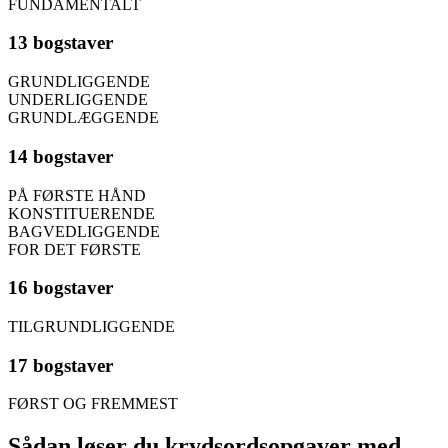
FUNDAMENTALT
13 bogstaver
GRUNDLIGGENDE
UNDERLIGGENDE
GRUNDLÆGGENDE
14 bogstaver
PÅ FØRSTE HÅND
KONSTITUERENDE
BAGVEDLIGGENDE
FOR DET FØRSTE
16 bogstaver
TILGRUNDLIGGENDE
17 bogstaver
FØRST OG FREMMEST
Sådan løser du krydsordsopgaver med