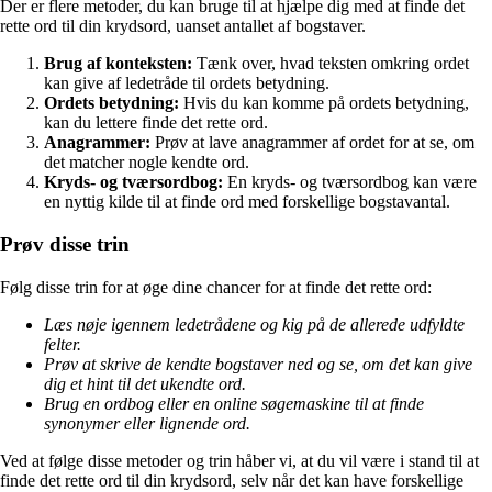
Der er flere metoder, du kan bruge til at hjælpe dig med at finde det
rette ord til din krydsord, uanset antallet af bogstaver.
Brug af konteksten:
Tænk over, hvad teksten omkring ordet
kan give af ledetråde til ordets betydning.
Ordets betydning:
Hvis du kan komme på ordets betydning,
kan du lettere finde det rette ord.
Anagrammer:
Prøv at lave anagrammer af ordet for at se, om
det matcher nogle kendte ord.
Kryds- og tværsordbog:
En kryds- og tværsordbog kan være
en nyttig kilde til at finde ord med forskellige bogstavantal.
Prøv disse trin
Følg disse trin for at øge dine chancer for at finde det rette ord:
Læs nøje igennem ledetrådene og kig på de allerede udfyldte
felter.
Prøv at skrive de kendte bogstaver ned og se, om det kan give
dig et hint til det ukendte ord.
Brug en ordbog eller en online søgemaskine til at finde
synonymer eller lignende ord.
Ved at følge disse metoder og trin håber vi, at du vil være i stand til at
finde det rette ord til din krydsord, selv når det kan have forskellige