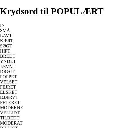
Krydsord til POPULÆRT
IN
SMÅ
LAVT
KÆRT
SØGT
HIPT
BREDT
YNDET
JÆVNT
DRØJT
POPPET
VELSET
FEJRET
ELSKET
DJÆRVT
FETERET
MODERNE
VELLIDT
TILBEDT
MODERAT