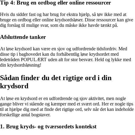
Tip 4: Brug en ordbog eller online ressourcer
Hvis du sidder fast og har brug for ekstra hjælp, så tøv ikke med at
bruge en ordbog eller online krydsordsløser. Disse ressourcer kan give
dig forslag til mulige svar, som du måske ikke havde tænkt på.
Afsluttende tanker
At løse krydsord kan være en sjov og udfordrende tidsfordriv. Med
disse tip i baghovedet kan du forhåbentlig løse krydsordet med
ledetråden POPULÆRT uden alt for stor besvær. Held og lykke med
din krydsordsløsning!
Sådan finder du det rigtige ord i din
krydsord
At løse en krydsord er en udfordrende og sjov aktivitet, men nogle
gange bliver vi stående og kæmper med et svært ord. Her er nogle tips
til at hjælpe dig med at finde det rigtige ord, selv når det kan indeholde
forskellige antal bogstaver.
1. Brug kryds- og tværsordets kontekst