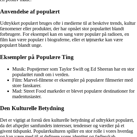
Anvendelse af populært
Udtrykket populært bruges ofte i medierne til at beskrive trends, kultur
fænomener eller produkter, der har opnået stor popularitet blandt
forbrugere. For eksempel kan en sang være populær på radioen, en
film kan være populær i biograferne, eller et tøjmærke kan være
populært blandt unge.
Eksempler på Populære Ting
Musik: Popstjerner som Taylor Swift og Ed Sheeran har en stor
popularitet rundt om i verden.
Film: Marvel-filmene er eksempler på populære filmserier med
store fanskarer.
Mad: Street Food markeder er blevet populære destinationer for
madentusiaster.
Den Kulturelle Betydning
Det er vigtigt at forstå den kulturelle betydning af udtrykket populært,
da det afspejler samfundets interesser, tendenser og værdier på et
givent tidspunkt. Populærkulturen spiller en stor rolle i vores hverdag
og kan være med til at definere vores identitet og fællesskab.