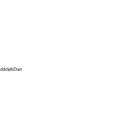
ddeløb
Dart