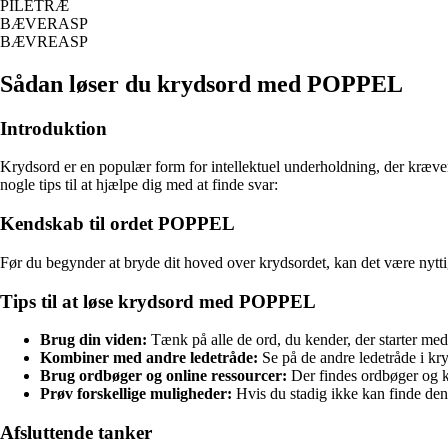
PILETRÆ
BÆVERASP
BÆVREASP
Sådan løser du krydsord med POPPEL
Introduktion
Krydsord er en populær form for intellektuel underholdning, der kræve
nogle tips til at hjælpe dig med at finde svar:
Kendskab til ordet POPPEL
Før du begynder at bryde dit hoved over krydsordet, kan det være nytt
Tips til at løse krydsord med POPPEL
Brug din viden:
Tænk på alle de ord, du kender, der starter m
Kombiner med andre ledetråde:
Se på de andre ledetråde i kr
Brug ordbøger og online ressourcer:
Der findes ordbøger og kr
Prøv forskellige muligheder:
Hvis du stadig ikke kan finde den 
Afsluttende tanker