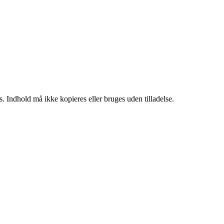
. Indhold må ikke kopieres eller bruges uden tilladelse.