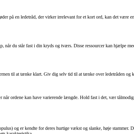
øder på en ledetråd, der virker irrelevant for et kort ord, kan det være e
lp, når du står fast i din kryds og tværs. Disse ressourcer kan hjælpe me
rnen til at tænke klart. Giv dig selv tid til at tænke over ledetråden og 
især når ordene kan have varierende længde. Hold fast i det, vær tålmodi
pulus) og er kendte for deres hurtige vækst og slanke, høje stammer. Diss
s karakteristika.