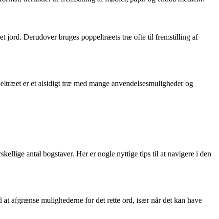
t jord. Derudover bruges poppeltræets træ ofte til fremstilling af
ppeltræet er et alsidigt træ med mange anvendelsesmuligheder og
ellige antal bogstaver. Her er nogle nyttige tips til at navigere i den
d at afgrænse mulighederne for det rette ord, især når det kan have