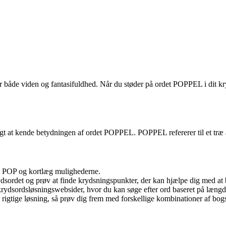
r både viden og fantasifuldhed. Når du støder på ordet POPPEL i dit kr
igt at kende betydningen af ordet POPPEL. POPPEL refererer til et træ 
ed POP og kortlæg mulighederne.
ydsordet og prøv at finde krydsningspunkter, der kan hjælpe dig med at
ydsordsløsningswebsider, hvor du kan søge efter ord baseret på længde 
rigtige løsning, så prøv dig frem med forskellige kombinationer af bogs