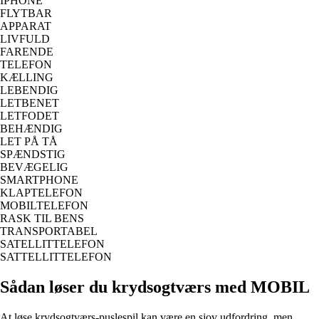
IPHONE
FLYTBAR
APPARAT
LIVFULD
FARENDE
TELEFON
KÆLLING
LEBENDIG
LETBENET
LETFODET
BEHÆNDIG
LET PÅ TÅ
SPÆNDSTIG
BEVÆGELIG
SMARTPHONE
KLAPTELEFON
MOBILTELEFON
RASK TIL BENS
TRANSPORTABEL
SATELLITTELEFON
SATTELLITTELEFON
Sådan løser du krydsogtværs med MOBIL
At løse krydsogtværs-puslespil kan være en sjov udfordring, men