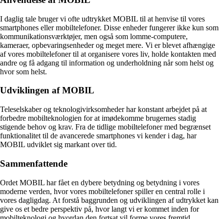
I daglig tale bruger vi ofte udtrykket MOBIL til at henvise til vores
smartphones eller mobiltelefoner. Disse enheder fungerer ikke kun som
kommunikationsværktøjer, men også som lomme-computere,
kameraer, opbevaringsenheder og meget mere. Vi er blevet afhængige
af vores mobiltelefoner til at organisere vores liv, holde kontakten med
andre og få adgang til information og underholdning når som helst og
hvor som helst.
Udviklingen af MOBIL
Teleselskaber og teknologivirksomheder har konstant arbejdet på at
forbedre mobilteknologien for at imødekomme brugernes stadig
stigende behov og krav. Fra de tidlige mobiltelefoner med begrænset
funktionalitet til de avancerede smartphones vi kender i dag, har
MOBIL udviklet sig markant over tid.
Sammenfattende
Ordet MOBIL har fået en dybere betydning og betydning i vores
moderne verden, hvor vores mobiltelefoner spiller en central rolle i
vores dagligdag. At forstå baggrunden og udviklingen af udtrykket kan
give os et bedre perspektiv på, hvor langt vi er kommet inden for
mobilteknologi og hvordan den fortsat vil forme vores fremtid.