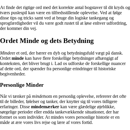
At finde det rigtige ord med det korrekte antal bogstaver til dit kryds og
tværs puslespil kan være en tilfredsstillende oplevelse. Ved at følge
disse tips og tricks samt ved at bruge din logiske tankegang og
sprogfærdigheder vil du være godt rustet til at løse enhver udfordring,
der kommer din vej.
Ordet Minde og dets Betydning
Minde
er et ord, der bærer en dyb og betydningsfuld vægt på dansk.
Ordet
minde
kan have flere forskellige betydninger afhængigt af
konteksten, det bliver brugt i. Lad os udforske de forskellige nuancer
af dette ord, der spænder fra personlige erindringer til historiske
begivenheder.
Personlige Minder
Når vi tænker på
mindet
som en personlig oplevelse, refererer det ofte
til de billeder, følelser og tanker, der knytter sig til vores tidligere
erfaringer. Disse
mindemærker
kan være glædelige øjeblikke,
sørgelige perioder eller endda tankevækkende situationer, der har
formet os som individer. At mindes vores personlige historie er en
måde at ære vores livs rejse og lære af vores fortid.