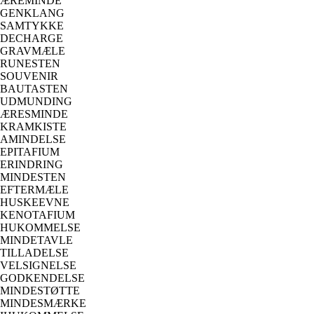
ÆREMINDE
GENKLANG
SAMTYKKE
DECHARGE
GRAVMÆLE
RUNESTEN
SOUVENIR
BAUTASTEN
UDMUNDING
ÆRESMINDE
KRAMKISTE
AMINDELSE
EPITAFIUM
ERINDRING
MINDESTEN
EFTERMÆLE
HUSKEEVNE
KENOTAFIUM
HUKOMMELSE
MINDETAVLE
TILLADELSE
VELSIGNELSE
GODKENDELSE
MINDESTØTTE
MINDESMÆRKE