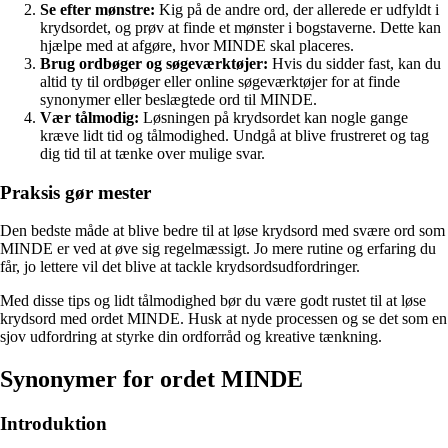
Se efter mønstre:
Kig på de andre ord, der allerede er udfyldt i
krydsordet, og prøv at finde et mønster i bogstaverne. Dette kan
hjælpe med at afgøre, hvor MINDE skal placeres.
Brug ordbøger og søgeværktøjer:
Hvis du sidder fast, kan du
altid ty til ordbøger eller online søgeværktøjer for at finde
synonymer eller beslægtede ord til MINDE.
Vær tålmodig:
Løsningen på krydsordet kan nogle gange
kræve lidt tid og tålmodighed. Undgå at blive frustreret og tag
dig tid til at tænke over mulige svar.
Praksis gør mester
Den bedste måde at blive bedre til at løse krydsord med svære ord som
MINDE er ved at øve sig regelmæssigt. Jo mere rutine og erfaring du
får, jo lettere vil det blive at tackle krydsordsudfordringer.
Med disse tips og lidt tålmodighed bør du være godt rustet til at løse
krydsord med ordet MINDE. Husk at nyde processen og se det som en
sjov udfordring at styrke din ordforråd og kreative tænkning.
Synonymer for ordet MINDE
Introduktion