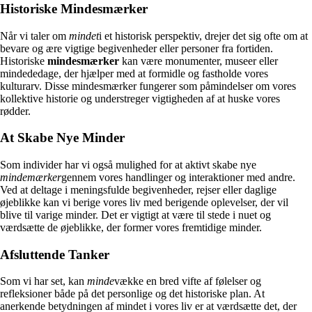
Historiske Mindesmærker
Når vi taler om
mindet
i et historisk perspektiv, drejer det sig ofte om at
bevare og ære vigtige begivenheder eller personer fra fortiden.
Historiske
mindesmærker
kan være monumenter, museer eller
mindededage, der hjælper med at formidle og fastholde vores
kulturarv. Disse mindesmærker fungerer som påmindelser om vores
kollektive historie og understreger vigtigheden af at huske vores
rødder.
At Skabe Nye Minder
Som individer har vi også mulighed for at aktivt skabe nye
mindemærker
gennem vores handlinger og interaktioner med andre.
Ved at deltage i meningsfulde begivenheder, rejser eller daglige
øjeblikke kan vi berige vores liv med berigende oplevelser, der vil
blive til varige minder. Det er vigtigt at være til stede i nuet og
værdsætte de øjeblikke, der former vores fremtidige minder.
Afsluttende Tanker
Som vi har set, kan
minde
vække en bred vifte af følelser og
refleksioner både på det personlige og det historiske plan. At
anerkende betydningen af mindet i vores liv er at værdsætte det, der