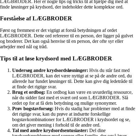
LÆGBRODER. Her er nogle tips og tricks til at hjælpe dig med at
finde løsninger på krydsord, der indeholder dette komplekse ord.
Forståelse af LÆGBRODER
Først og fremmest er det vigtigt at forstå betydningen af ordet
LÆGBRODER. Dette ord refererer til en person, der ligger på gulvet
og broderer. Det kan også henvise til en person, der ofte syr eller
arbejder med nål og tråd.
Tips til at løse krydsord med LÆGBRODER
Undersøg andre krydsordsløsninger:
Hvis du står fast med
LÆGBRODER, kan det være nyttigt at se på de andre ord, du
allerede har fundet løsninger til. Dette kan give dig ledetråde til
at finde det rigtige svar.
Brug et ordbog:
En ordbog kan være en uvurderlig ressource,
når du sidder fast med et svært ord som LÆGBRODER. Slå
ordet op for at få dets betydning og mulige synonymer.
Prøv bogstavforsøg:
Hvis du stadig har problemer med at finde
det rigtige svar, kan du prøve at indsætte forskellige
bogstavkombinationer for LÆGBRODER i krydsordet og se,
om det giver mening i forhold til de andre ord.
Tal med andre krydsordsentusiaster:
Del dine
krydsordsproblemer med venner eller familie, der også løser