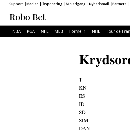
Support
Medier
Eksponering
Min adgang
Nyhedsmail
Partnere
Robo Bet
NBA
PGA
NFL
MLB
Formel 1
NHL
Tour de Fra
Krydsor
T
KN
ES
ID
SD
SIM
DAN