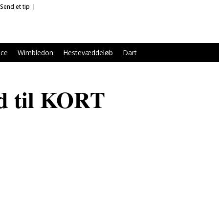
Send et tip
nce
Wimbledon
Hestevæddeløb
Dart
d til KORT