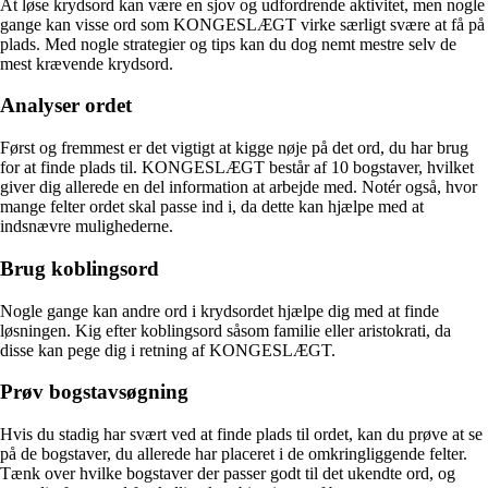
At løse krydsord kan være en sjov og udfordrende aktivitet, men nogle
gange kan visse ord som KONGESLÆGT virke særligt svære at få på
plads. Med nogle strategier og tips kan du dog nemt mestre selv de
mest krævende krydsord.
Analyser ordet
Først og fremmest er det vigtigt at kigge nøje på det ord, du har brug
for at finde plads til. KONGESLÆGT består af 10 bogstaver, hvilket
giver dig allerede en del information at arbejde med. Notér også, hvor
mange felter ordet skal passe ind i, da dette kan hjælpe med at
indsnævre mulighederne.
Brug koblingsord
Nogle gange kan andre ord i krydsordet hjælpe dig med at finde
løsningen. Kig efter koblingsord såsom familie eller aristokrati, da
disse kan pege dig i retning af KONGESLÆGT.
Prøv bogstavsøgning
Hvis du stadig har svært ved at finde plads til ordet, kan du prøve at se
på de bogstaver, du allerede har placeret i de omkringliggende felter.
Tænk over hvilke bogstaver der passer godt til det ukendte ord, og