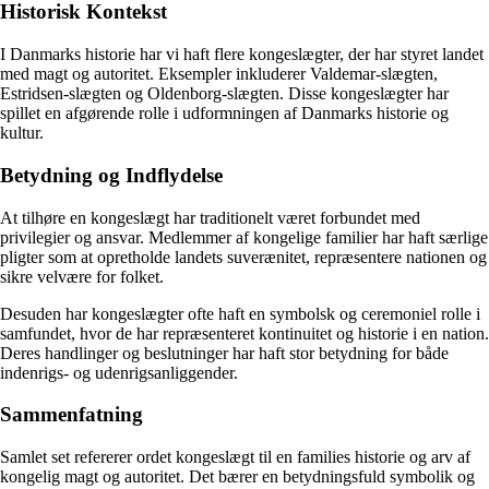
Historisk Kontekst
I Danmarks historie har vi haft flere kongeslægter, der har styret landet
med magt og autoritet. Eksempler inkluderer Valdemar-slægten,
Estridsen-slægten og Oldenborg-slægten. Disse kongeslægter har
spillet en afgørende rolle i udformningen af Danmarks historie og
kultur.
Betydning og Indflydelse
At tilhøre en kongeslægt har traditionelt været forbundet med
privilegier og ansvar. Medlemmer af kongelige familier har haft særlige
pligter som at opretholde landets suverænitet, repræsentere nationen og
sikre velvære for folket.
Desuden har kongeslægter ofte haft en symbolsk og ceremoniel rolle i
samfundet, hvor de har repræsenteret kontinuitet og historie i en nation.
Deres handlinger og beslutninger har haft stor betydning for både
indenrigs- og udenrigsanliggender.
Sammenfatning
Samlet set refererer ordet kongeslægt til en families historie og arv af
kongelig magt og autoritet. Det bærer en betydningsfuld symbolik og