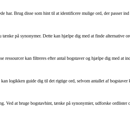
ede har. Brug disse som hint til at identificere mulige ord, der passer in
u tænke på synonymer. Dette kan hjælpe dig med at finde alternative ord,
sse ressourcer kan filtreres efter antal bogstaver og hjælpe dig med at i
logikken guide dig til det rigtige ord, selvom antallet af bogstaver k
ring. Ved at bruge bogstavhint, tænke på synonymier, udforske ordlister 