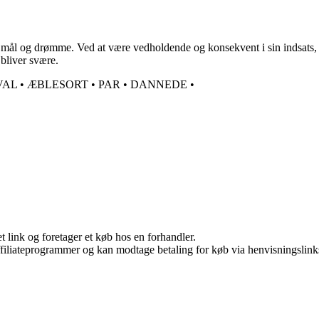
 mål og drømme. Ved at være vedholdende og konsekvent i sin indsats, 
 bliver svære.
VAL
•
ÆBLESORT
•
PAR
•
DANNEDE
•
t link og foretager et køb hos en forhandler.
affiliateprogrammer og kan modtage betaling for køb via henvisningslinks