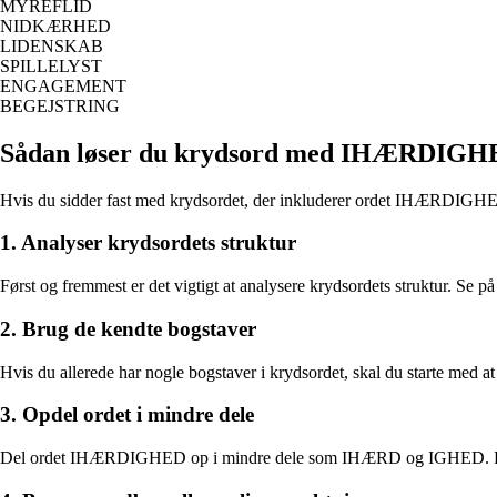
MYREFLID
NIDKÆRHED
LIDENSKAB
SPILLELYST
ENGAGEMENT
BEGEJSTRING
Sådan løser du krydsord med IHÆRDIG
Hvis du sidder fast med krydsordet, der inkluderer ordet IHÆRDIGHED, 
1. Analyser krydsordets struktur
Først og fremmest er det vigtigt at analysere krydsordets struktur. Se 
2. Brug de kendte bogstaver
Hvis du allerede har nogle bogstaver i krydsordet, skal du starte med
3. Opdel ordet i mindre dele
Del ordet IHÆRDIGHED op i mindre dele som IHÆRD og IGHED. Prøv at 