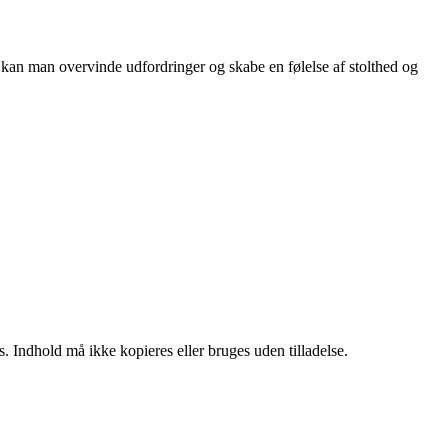
kan man overvinde udfordringer og skabe en følelse af stolthed og
. Indhold må ikke kopieres eller bruges uden tilladelse.