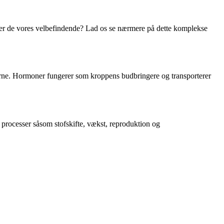
rker de vores velbefindende? Lad os se nærmere på dette komplekse
tlerne. Hormoner fungerer som kroppens budbringere og transporterer
e processer såsom stofskifte, vækst, reproduktion og