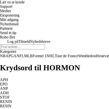
Lær os at kende
Support
Medier
Eksponering
Min adgang
Nyhedsmail
Partnere
Send et tip
Robo Bet
Log på
Tilmeld
Nyhedsbreve
Kategorier
NBA
PGA
NFL
MLB
Formel 1
NHL
Tour de France
Wimbledon
Hestevæ
Krydsord til HORMON
APH
EPO
ANP
ADH
STOF
RENIN
RESIN