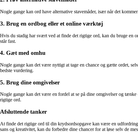
Nogle gange kan ord have alternative stavemåder, især når det komme
3. Brug en ordbog eller et online værktøj
Hvis du stadig har svært ved at finde det rigtige ord, kan du bruge en or
står fast.
4. Gæt med omhu
Nogle gange kan det være nyttigt at tage en chance og gætte ordet, se
bedste vurdering.
5. Brug dine omgivelser
Nogle gange kan det være en fordel at se på dine omgivelser og tænke ov
rigtige ord.
Afsluttende tanker
At finde det rigtige ord til din krydsordsopgave kan være en udfordrin
sans og kreativitet, kan du forbedre dine chancer for at løse selv de m