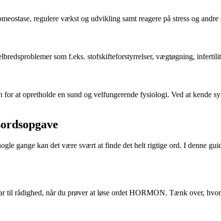
omeostase, regulere vækst og udvikling samt reagere på stress og andre 
redsproblemer som f.eks. stofskifteforstyrrelser, vægtøgning, infertil
pen for at opretholde en sund og velfungerende fysiologi. Ved at kende 
dsordsopgave
gange kan det være svært at finde det helt rigtige ord. I denne guide vi
e har til rådighed, når du prøver at løse ordet HORMON. Tænk over, hv