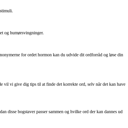
stimuli.
itet og humørsvingninger.
synonymerne for ordet hormon kan du udvide dit ordforråd og løse din
l vi give dig tips til at finde det korrekte ord, selv når det kan have
ordan disse bogstaver passer sammen og hvilke ord der kan dannes ud