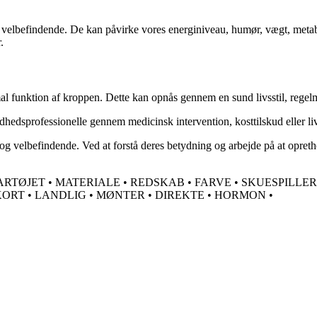
 og velbefindende. De kan påvirke vores energiniveau, humør, vægt, met
.
mal funktion af kroppen. Dette kan opnås gennem en sund livsstil, regel
edsprofessionelle gennem medicinsk intervention, kosttilskud eller liv
 og velbefindende. Ved at forstå deres betydning og arbejde på at opreth
ARTØJET
•
MATERIALE
•
REDSKAB
•
FARVE
•
SKUESPILLER
KORT
•
LANDLIG
•
MØNTER
•
DIREKTE
•
HORMON
•