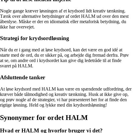
Nogle gange kræver løsningen af et krydsord lidt kreativ tænkning.
Tænk over alternative betydninger af ordet HALM ud over den mest
åbenlyse. Måske er der en idiomatisk eller metaforisk betydning, du
ikke har overvejet.
Strategi for krydsordløsning
Når du er i gang med at løse krydsord, kan det være en god idé at
starte med de ord, du er sikker på, og arbejde dig fremad derfra. Prøv
at se, om andre ord i krydsordet kan give dig ledetråde til at finde
svaret på HALM.
Afsluttende tanker
At løse krydsord med HALM kan være en spændende udfordring, der
kræver både tålmodighed og kreativ tænkning. Husk at ikke give op,
og prøv nogle af de strategier, vi har præsenteret her for at finde den
rigtige løsning. Held og lykke med din krydsordsløsning!
Synonymer for ordet HALM
Hvad er HALM og hvorfor bruger vi det?