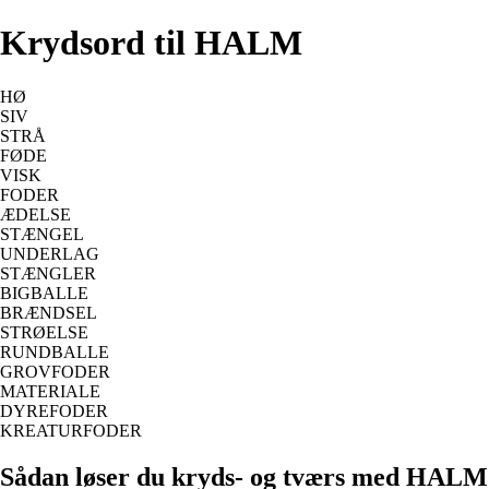
Krydsord til HALM
HØ
SIV
STRÅ
FØDE
VISK
FODER
ÆDELSE
STÆNGEL
UNDERLAG
STÆNGLER
BIGBALLE
BRÆNDSEL
STRØELSE
RUNDBALLE
GROVFODER
MATERIALE
DYREFODER
KREATURFODER
Sådan løser du kryds- og tværs med HALM