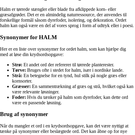
Halm er tørrede stængler eller blade fra afklippede korn- eller
græsafgrøder. Det er en almindelig naturressource, der anvendes til
forskellige formål såsom dyrefoder, isolering, og dekoration. Ordet
halm kan også være en del af vores sprog i form af udtryk eller i poesi.
Synonymer for HALM
Her er en liste over synonymer for ordet halm, som kan hjælpe dig
med at løse din krydsordsopgave:
Strø:
Et andet ord der refererer til tørrede planterester.
Tørve:
Bruges ofte i stedet for halm, især i nordiske lande.
Strå:
En betegnelse for en tynd, hul stilk på nogle græs eller
kornsorter.
Græsser:
En sammentrækning af græs og strå, hvilket også kan
være relevante løsninger.
Foder:
Hvis du tænker på halm som dyrefoder, kan dette ord
være en passende løsning.
Brug af synonymer
Når du mangler et ord i en krydsordsopgave, kan det være nyttigt at
tænke på synonymer eller beslægtede ord. Det kan åbne op for nye