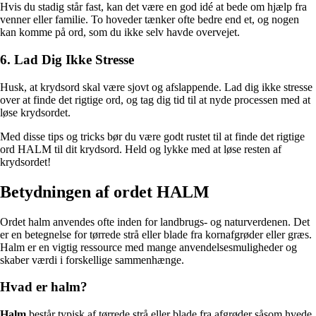
Hvis du stadig står fast, kan det være en god idé at bede om hjælp fra
venner eller familie. To hoveder tænker ofte bedre end et, og nogen
kan komme på ord, som du ikke selv havde overvejet.
6. Lad Dig Ikke Stresse
Husk, at krydsord skal være sjovt og afslappende. Lad dig ikke stresse
over at finde det rigtige ord, og tag dig tid til at nyde processen med at
løse krydsordet.
Med disse tips og tricks bør du være godt rustet til at finde det rigtige
ord HALM til dit krydsord. Held og lykke med at løse resten af
krydsordet!
Betydningen af ordet HALM
Ordet halm anvendes ofte inden for landbrugs- og naturverdenen. Det
er en betegnelse for tørrede strå eller blade fra kornafgrøder eller græs.
Halm er en vigtig ressource med mange anvendelsesmuligheder og
skaber værdi i forskellige sammenhænge.
Hvad er halm?
Halm
består typisk af tørrede strå eller blade fra afgrøder såsom hvede,