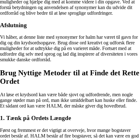
muligheder og hjælpe dig med at komme videre i din opgave. Ved at
forstå betydningen og anvendelsen af synonymer kan du udvide dit
ordforråd og blive bedre til at løse sproglige udfordringer.
Afslutning
Vi håber, at denne liste med synonymer for halm har været til gavn for
dig og din krydsordsopgave. Brug disse ord kreativt og udforsk flere
muligheder for at udtrykke dig på en varieret måde. Fortsæt med at
udfordre dig selv med sprog og lad dig inspirere af diversiteten i vores
smukke danske ordforråd.
Brug Nyttige Metoder til at Finde det Rette
Ordet
At løse et krydsord kan være både sjovt og udfordrende, men nogle
gange støder man på ord, man ikke umiddelbart kan huske eller finde.
Et sådant ord kan være HALM, der måske giver dig hovedbrud.
1. Tænk på Ordets Længde
Først og fremmest er det vigtigt at overveje, hvor mange bogstaver
ordet består af. HALM består af fire bogstaver, så det kan være en god