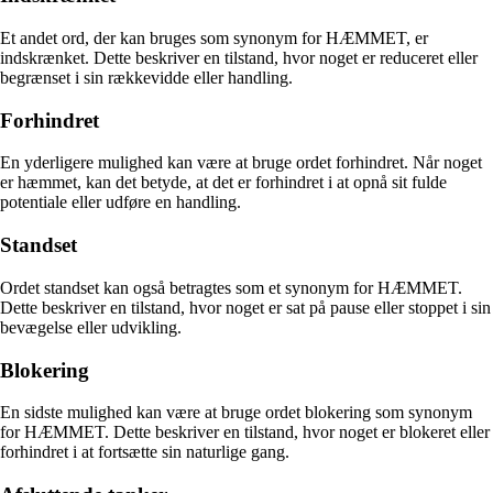
Et andet ord, der kan bruges som synonym for HÆMMET, er
indskrænket. Dette beskriver en tilstand, hvor noget er reduceret eller
begrænset i sin rækkevidde eller handling.
Forhindret
En yderligere mulighed kan være at bruge ordet forhindret. Når noget
er hæmmet, kan det betyde, at det er forhindret i at opnå sit fulde
potentiale eller udføre en handling.
Standset
Ordet standset kan også betragtes som et synonym for HÆMMET.
Dette beskriver en tilstand, hvor noget er sat på pause eller stoppet i sin
bevægelse eller udvikling.
Blokering
En sidste mulighed kan være at bruge ordet blokering som synonym
for HÆMMET. Dette beskriver en tilstand, hvor noget er blokeret eller
forhindret i at fortsætte sin naturlige gang.