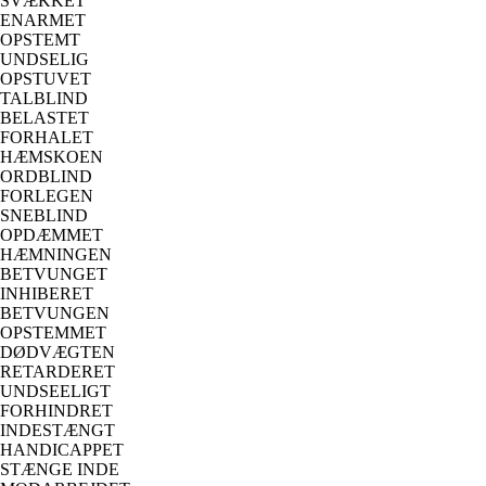
SVÆKKET
ENARMET
OPSTEMT
UNDSELIG
OPSTUVET
TALBLIND
BELASTET
FORHALET
HÆMSKOEN
ORDBLIND
FORLEGEN
SNEBLIND
OPDÆMMET
HÆMNINGEN
BETVUNGET
INHIBERET
BETVUNGEN
OPSTEMMET
DØDVÆGTEN
RETARDERET
UNDSEELIGT
FORHINDRET
INDESTÆNGT
HANDICAPPET
STÆNGE INDE