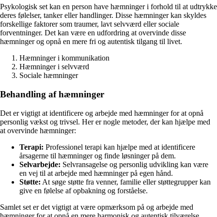
Psykologisk set kan en person have hæmninger i forhold til at udtrykke
deres følelser, tanker eller handlinger. Disse hæmninger kan skyldes
forskellige faktorer som traumer, lavt selvværd eller sociale
forventninger. Det kan være en udfordring at overvinde disse
hæmninger og opnå en mere fri og autentisk tilgang til livet.
Hæmninger i kommunikation
Hæmninger i selvværd
Sociale hæmninger
Behandling af hæmninger
Det er vigtigt at identificere og arbejde med hæmninger for at opnå
personlig vækst og trivsel. Her er nogle metoder, der kan hjælpe med
at overvinde hæmninger:
Terapi:
Professionel terapi kan hjælpe med at identificere
årsagerne til hæmninger og finde løsninger på dem.
Selvarbejde:
Selvransagelse og personlig udvikling kan være
en vej til at arbejde med hæmninger på egen hånd.
Støtte:
At søge støtte fra venner, familie eller støttegrupper kan
give en følelse af opbakning og forståelse.
Samlet set er det vigtigt at være opmærksom på og arbejde med
hæmninger for at opnå en mere harmonisk og autentisk tilværelse.