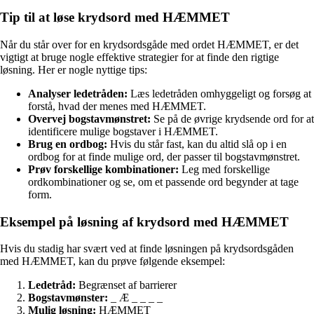
Tip til at løse krydsord med HÆMMET
Når du står over for en krydsordsgåde med ordet HÆMMET, er det
vigtigt at bruge nogle effektive strategier for at finde den rigtige
løsning. Her er nogle nyttige tips:
Analyser ledetråden:
Læs ledetråden omhyggeligt og forsøg at
forstå, hvad der menes med HÆMMET.
Overvej bogstavmønstret:
Se på de øvrige krydsende ord for at
identificere mulige bogstaver i HÆMMET.
Brug en ordbog:
Hvis du står fast, kan du altid slå op i en
ordbog for at finde mulige ord, der passer til bogstavmønstret.
Prøv forskellige kombinationer:
Leg med forskellige
ordkombinationer og se, om et passende ord begynder at tage
form.
Eksempel på løsning af krydsord med HÆMMET
Hvis du stadig har svært ved at finde løsningen på krydsordsgåden
med HÆMMET, kan du prøve følgende eksempel:
Ledetråd:
Begrænset af barrierer
Bogstavmønster:
_ Æ _ _ _ _
Mulig løsning:
HÆMMET