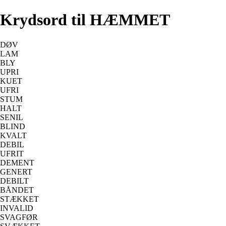
Krydsord til HÆMMET
DØV
LAM
BLY
UPRI
KUET
UFRI
STUM
HALT
SENIL
BLIND
KVALT
DEBIL
UFRIT
DEMENT
GENERT
DEBILT
BÅNDET
STÆKKET
INVALID
SVAGFØR