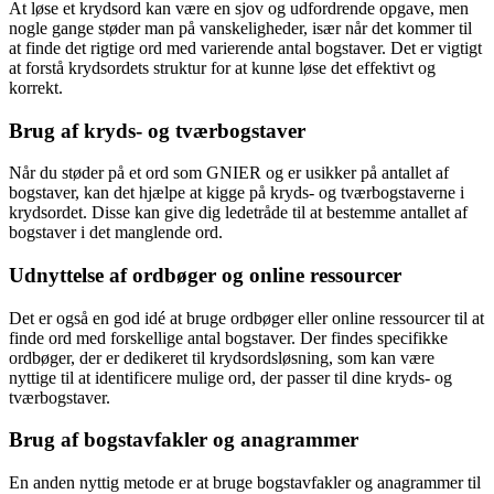
At løse et krydsord kan være en sjov og udfordrende opgave, men
nogle gange støder man på vanskeligheder, især når det kommer til
at finde det rigtige ord med varierende antal bogstaver. Det er vigtigt
at forstå krydsordets struktur for at kunne løse det effektivt og
korrekt.
Brug af kryds- og tværbogstaver
Når du støder på et ord som GNIER og er usikker på antallet af
bogstaver, kan det hjælpe at kigge på kryds- og tværbogstaverne i
krydsordet. Disse kan give dig ledetråde til at bestemme antallet af
bogstaver i det manglende ord.
Udnyttelse af ordbøger og online ressourcer
Det er også en god idé at bruge ordbøger eller online ressourcer til at
finde ord med forskellige antal bogstaver. Der findes specifikke
ordbøger, der er dedikeret til krydsordsløsning, som kan være
nyttige til at identificere mulige ord, der passer til dine kryds- og
tværbogstaver.
Brug af bogstavfakler og anagrammer
En anden nyttig metode er at bruge bogstavfakler og anagrammer til