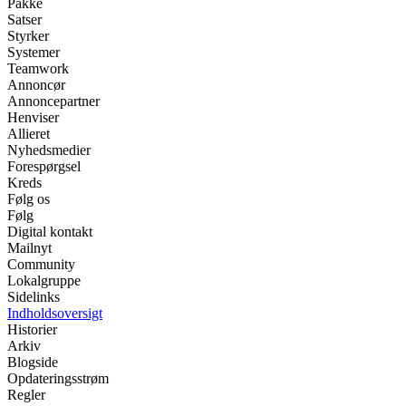
Pakke
Satser
Styrker
Systemer
Teamwork
Annoncør
Annoncepartner
Henviser
Allieret
Nyhedsmedier
Forespørgsel
Kreds
Følg os
Følg
Digital kontakt
Mailnyt
Community
Lokalgruppe
Sidelinks
Indholdsoversigt
Historier
Arkiv
Blogside
Opdateringsstrøm
Regler