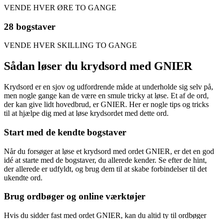
VENDE HVER ØRE TO GANGE
28 bogstaver
VENDE HVER SKILLING TO GANGE
Sådan løser du krydsord med GNIER
Krydsord er en sjov og udfordrende måde at underholde sig selv på,
men nogle gange kan de være en smule tricky at løse. Et af de ord,
der kan give lidt hovedbrud, er GNIER. Her er nogle tips og tricks
til at hjælpe dig med at løse krydsordet med dette ord.
Start med de kendte bogstaver
Når du forsøger at løse et krydsord med ordet GNIER, er det en god
idé at starte med de bogstaver, du allerede kender. Se efter de hint,
der allerede er udfyldt, og brug dem til at skabe forbindelser til det
ukendte ord.
Brug ordbøger og online værktøjer
Hvis du sidder fast med ordet GNIER, kan du altid ty til ordbøger