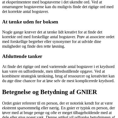
at eksperimentere med bogstaverne i det ukendte ord. Ved at
omarrangere bogstaverne kan du muligvis finde det rigtige ord med
det korrekte antal bogstaver.
At tænke uden for boksen
Nogle gange kræver det at tænke lidt kreativt for at finde det
korrekte ord med forskellige antal bogstaver. Prøv at associere ordet
med forskellige begreber eller synonymer for at udvide dine
muligheder og finde den rette løsning.
Afsluttende tanker
At finde det rigtige ord med varierende antal bogstaver i et krydsord
kan være en udfordrende, men tilfredsstillende opgave. Ved at
kombinere strategisk tænkning, brug af ressourcer og kreativitet kan
du øge dine chancer for at løse selv de mest komplicerede krydsord.
Betegnelse og Betydning af GNIER
Ordet gnier refererer til en person, der er notorisk kendt for at være
ekstremt sparsommelig eller nærig. En gnier er typisk en person, der
tøver med at bruge penge og ofte er meget tilbageholdende med at
dele eller give noget væk. Denne artikel vil udforske betydningen af