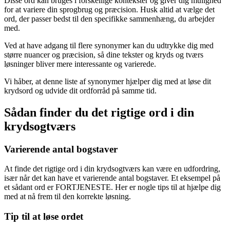
Disse ord kan bruges i forskellige kontekster og giver dig mulighed
for at variere din sprogbrug og præcision. Husk altid at vælge det
ord, der passer bedst til den specifikke sammenhæng, du arbejder
med.
Ved at have adgang til flere synonymer kan du udtrykke dig med
større nuancer og præcision, så dine tekster og kryds og tværs
løsninger bliver mere interessante og varierede.
Vi håber, at denne liste af synonymer hjælper dig med at løse dit
krydsord og udvide dit ordforråd på samme tid.
Sådan finder du det rigtige ord i din
krydsogtværs
Varierende antal bogstaver
At finde det rigtige ord i din krydsogtværs kan være en udfordring,
især når det kan have et varierende antal bogstaver. Et eksempel på
et sådant ord er FORTJENESTE. Her er nogle tips til at hjælpe dig
med at nå frem til den korrekte løsning.
Tip til at løse ordet