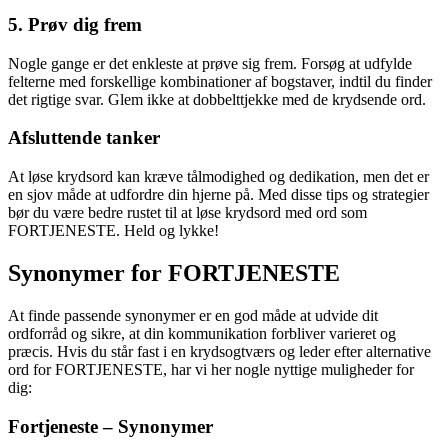
5. Prøv dig frem
Nogle gange er det enkleste at prøve sig frem. Forsøg at udfylde
felterne med forskellige kombinationer af bogstaver, indtil du finder
det rigtige svar. Glem ikke at dobbelttjekke med de krydsende ord.
Afsluttende tanker
At løse krydsord kan kræve tålmodighed og dedikation, men det er
en sjov måde at udfordre din hjerne på. Med disse tips og strategier
bør du være bedre rustet til at løse krydsord med ord som
FORTJENESTE. Held og lykke!
Synonymer for FORTJENESTE
At finde passende synonymer er en god måde at udvide dit
ordforråd og sikre, at din kommunikation forbliver varieret og
præcis. Hvis du står fast i en krydsogtværs og leder efter alternative
ord for FORTJENESTE, har vi her nogle nyttige muligheder for
dig:
Fortjeneste – Synonymer