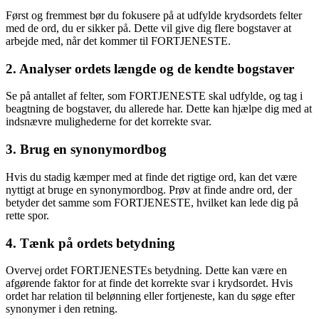
Først og fremmest bør du fokusere på at udfylde krydsordets felter
med de ord, du er sikker på. Dette vil give dig flere bogstaver at
arbejde med, når det kommer til FORTJENESTE.
2. Analyser ordets længde og de kendte bogstaver
Se på antallet af felter, som FORTJENESTE skal udfylde, og tag i
beagtning de bogstaver, du allerede har. Dette kan hjælpe dig med at
indsnævre mulighederne for det korrekte svar.
3. Brug en synonymordbog
Hvis du stadig kæmper med at finde det rigtige ord, kan det være
nyttigt at bruge en synonymordbog. Prøv at finde andre ord, der
betyder det samme som FORTJENESTE, hvilket kan lede dig på
rette spor.
4. Tænk på ordets betydning
Overvej ordet FORTJENESTEs betydning. Dette kan være en
afgørende faktor for at finde det korrekte svar i krydsordet. Hvis
ordet har relation til belønning eller fortjeneste, kan du søge efter
synonymer i den retning.