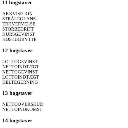
11 bogstaver
AKKVISITION
STRÅLEGLANS
ERHVERVELSE
STORBEDRIFT
KURSGEVINST
HØSTUDBYTTE
12 bogstaver
LOTTOGEVINST
NETTOINDTÆGT
NETTOGEVINST
LOTTOINDTÆGT
HELTEGERNING
13 bogstaver
NETTOOVERSKUD
NETTOINDKOMST
14 bogstaver