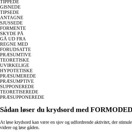
TIPPEDE
GISNEDE
TIPSEDE
ANTAGNE
SJUSSEDE
FORMENTE
SKYDE PÅ
GÅ UD FRA
REGNE MED
FORUDSATTE
PRÆSUMTIVE
TEORETISKE
UVIRKELIGE
HYPOTETISKE
PRÆSUMEREDE
PRÆSUMPTIVE
SUPPONEREDE
TEORETISEREDE
PRÆSUPPONEREDE
Sådan løser du krydsord med FORMODE
At løse krydsord kan være en sjov og udfordrende aktivitet, der stimu
videre og løse gåden.