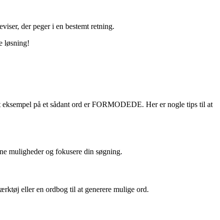
eviser, der peger i en bestemt retning.
e løsning!
. Et eksempel på et sådant ord er FORMODEDE. Her er nogle tips til at
dine muligheder og fokusere din søgning.
rktøj eller en ordbog til at generere mulige ord.