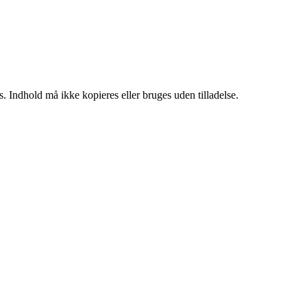
. Indhold må ikke kopieres eller bruges uden tilladelse.