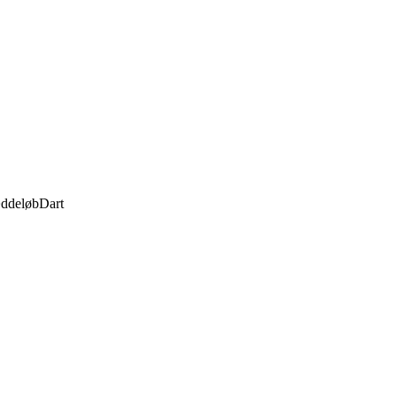
ddeløb
Dart