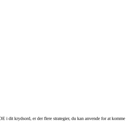
 i dit krydsord, er der flere strategier, du kan anvende for at komme