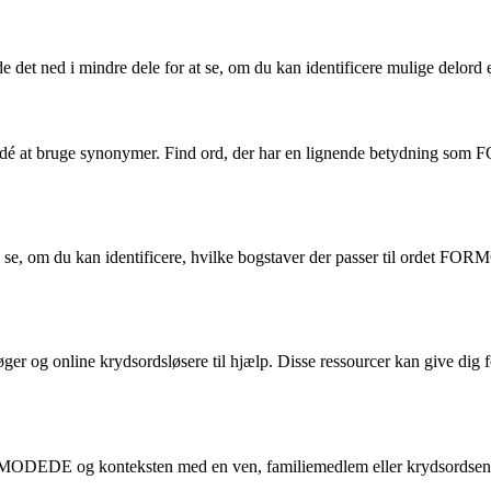
t ned i mindre dele for at se, om du kan identificere mulige delord ell
od idé at bruge synonymer. Find ord, der har en lignende betydning so
t og se, om du kan identificere, hvilke bogstaver der passer til ordet
og online krydsordsløsere til hjælp. Disse ressourcer kan give dig fo
ORMODEDE og konteksten med en ven, familiemedlem eller krydsordsentus