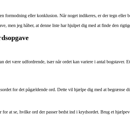
 en formodning eller konklusion. Når noget indikeres, er der tegn eller b
e, men jeg håber, at denne liste har hjulpet dig med at finde den rigtig
ordsopgave
 kan det være udfordrende, især når ordet kan variere i antal bogstaver
krydsordet for det pågældende ord. Dette vil hjælpe dig med at begrænse 
or at se, hvilke ord der passer bedst ind i krydsordet. Brug et hjælpevæ