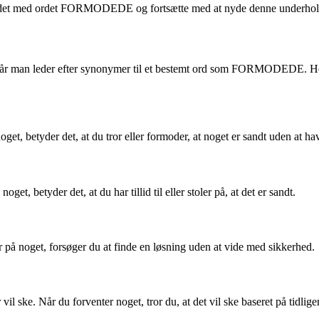
rydsordet med ordet FORMODEDE og fortsætte med at nyde denne underho
r når man leder efter synonymer til et bestemt ord som FORMODEDE. Her 
betyder det, at du tror eller formoder, at noget er sandt uden at hav
t, betyder det, at du har tillid til eller stoler på, at det er sandt.
på noget, forsøger du at finde en løsning uden at vide med sikkerhed.
ske. Når du forventer noget, tror du, at det vil ske baseret på tidligere