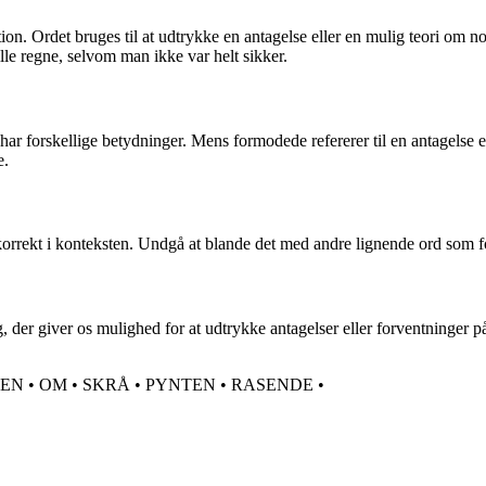
ion. Ordet bruges til at udtrykke en antagelse eller en mulig teori om 
ille regne, selvom man ikke var helt sikker.
ar forskellige betydninger. Mens formodede refererer til en antagelse el
e.
 korrekt i konteksten. Undgå at blande det med andre lignende ord som f
der giver os mulighed for at udtrykke antagelser eller forventninger p
TEN
•
OM
•
SKRÅ
•
PYNTEN
•
RASENDE
•