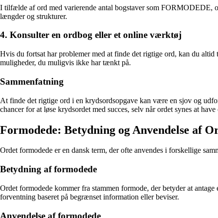
I tilfælde af ord med varierende antal bogstaver som FORMODEDE, overv
længder og strukturer.
4. Konsulter en ordbog eller et online værktøj
Hvis du fortsat har problemer med at finde det rigtige ord, kan du altid
muligheder, du muligvis ikke har tænkt på.
Sammenfatning
At finde det rigtige ord i en krydsordsopgave kan være en sjov og udfor
chancer for at løse krydsordet med succes, selv når ordet synes at have
Formodede: Betydning og Anvendelse af O
Ordet formodede er en dansk term, der ofte anvendes i forskellige sa
Betydning af formodede
Ordet formodede kommer fra stammen formode, der betyder at antage elle
forventning baseret på begrænset information eller beviser.
Anvendelse af formodede