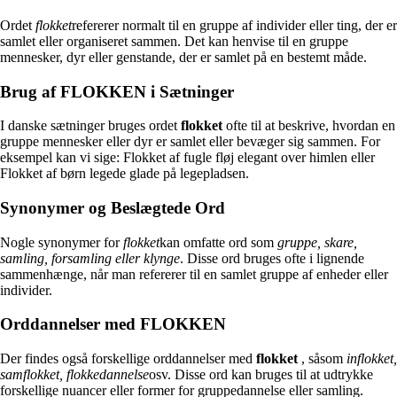
Ordet
flokket
refererer normalt til en gruppe af individer eller ting, der er
samlet eller organiseret sammen. Det kan henvise til en gruppe
mennesker, dyr eller genstande, der er samlet på en bestemt måde.
Brug af FLOKKEN i Sætninger
I danske sætninger bruges ordet
flokket
ofte til at beskrive, hvordan en
gruppe mennesker eller dyr er samlet eller bevæger sig sammen. For
eksempel kan vi sige: Flokket af fugle fløj elegant over himlen eller
Flokket af børn legede glade på legepladsen.
Synonymer og Beslægtede Ord
Nogle synonymer for
flokket
kan omfatte ord som
gruppe, skare,
samling, forsamling eller klynge
. Disse ord bruges ofte i lignende
sammenhænge, når man refererer til en samlet gruppe af enheder eller
individer.
Orddannelser med FLOKKEN
Der findes også forskellige orddannelser med
flokket
, såsom
inflokket,
samflokket, flokkedannelse
osv. Disse ord kan bruges til at udtrykke
forskellige nuancer eller former for gruppedannelse eller samling.