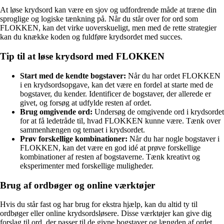
At løse krydsord kan være en sjov og udfordrende måde at træne din
sproglige og logiske tænkning på. Når du står over for ord som
FLOKKEN, kan det virke uoverskueligt, men med de rette strategier
kan du knække koden og fuldføre krydsordet med succes.
Tip til at løse krydsord med FLOKKEN
Start med de kendte bogstaver:
Når du har ordet FLOKKEN
i en krydsordsopgave, kan det være en fordel at starte med de
bogstaver, du kender. Identificer de bogstaver, der allerede er
givet, og forsøg at udfylde resten af ordet.
Brug omgivende ord:
Undersøg de omgivende ord i krydsordet
for at få ledetråde til, hvad FLOKKEN kunne være. Tænk over
sammenhængen og temaet i krydsordet.
Prøv forskellige kombinationer:
Når du har nogle bogstaver i
FLOKKEN, kan det være en god idé at prøve forskellige
kombinationer af resten af bogstaverne. Tænk kreativt og
eksperimenter med forskellige muligheder.
Brug af ordbøger og online værktøjer
Hvis du står fast og har brug for ekstra hjælp, kan du altid ty til
ordbøger eller online krydsordsløsere. Disse værktøjer kan give dig
forslag til ord, der passer til de givne bogstaver og længden af ordet.