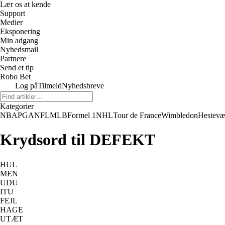
Lær os at kende
Support
Medier
Eksponering
Min adgang
Nyhedsmail
Partnere
Send et tip
Robo Bet
Log på
Tilmeld
Nyhedsbreve
Kategorier
NBA
PGA
NFL
MLB
Formel 1
NHL
Tour de France
Wimbledon
Hestevæ
Krydsord til DEFEKT
HUL
MEN
UDU
ITU
FEJL
HAGE
UTÆT