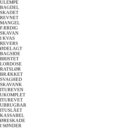
ULEMPE
BAGDEL
SKADET
REVNET
MANGEL
FÆRDIG
SKAVAN
I KVAS
REVERS
ØDELAGT
BAGSIDE
BRISTET
LORDOSE
RATSLØR
BRÆKKET
SVAGHED
SKAVANK
ITUREVEN
UKOMPLET
ITUREVET
UBRUGBAR
ITUSLÅET
KASSABEL
ØRESKADE
I SØNDER