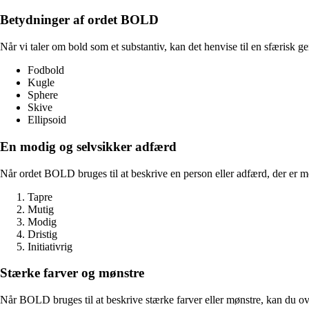
Betydninger af ordet BOLD
Når vi taler om bold som et substantiv, kan det henvise til en sfærisk 
Fodbold
Kugle
Sphere
Skive
Ellipsoid
En modig og selvsikker adfærd
Når ordet BOLD bruges til at beskrive en person eller adfærd, der er m
Tapre
Mutig
Modig
Dristig
Initiativrig
Stærke farver og mønstre
Når BOLD bruges til at beskrive stærke farver eller mønstre, kan du 