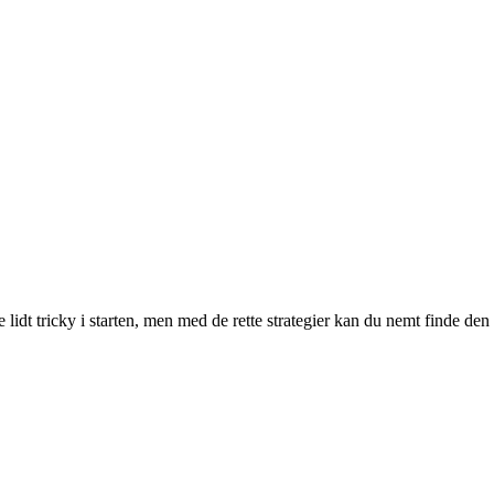
dt tricky i starten, men med de rette strategier kan du nemt finde den