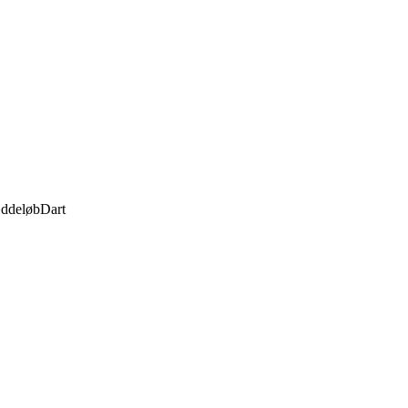
ddeløb
Dart