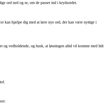
ige ord ned og se, om de passer ind i krydsordet.
er kan hjælpe dig med at lære nye ord, der kan være nyttige i
ret og vedholdende, og husk, at løsningen altid vil komme med lidt
tof.
rer: