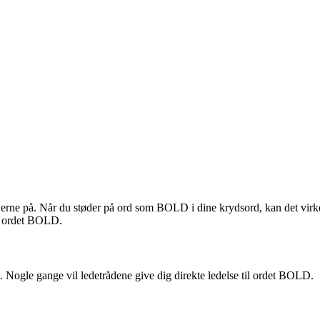
rne på. Når du støder på ord som BOLD i dine krydsord, kan det virke li
ed ordet BOLD.
m. Nogle gange vil ledetrådene give dig direkte ledelse til ordet BOLD.