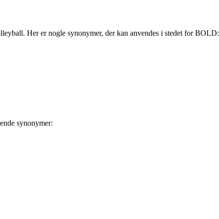
 volleyball. Her er nogle synonymer, der kan anvendes i stedet for BOLD:
lgende synonymer: