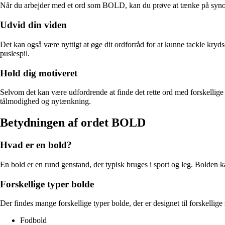
Når du arbejder med et ord som BOLD, kan du prøve at tænke på synonym
Udvid din viden
Det kan også være nyttigt at øge dit ordforråd for at kunne tackle kry
puslespil.
Hold dig motiveret
Selvom det kan være udfordrende at finde det rette ord med forskellige
tålmodighed og nytænkning.
Betydningen af ordet BOLD
Hvad er en bold?
En bold er en rund genstand, der typisk bruges i sport og leg. Bolden k
Forskellige typer bolde
Der findes mange forskellige typer bolde, der er designet til forskellige
Fodbold