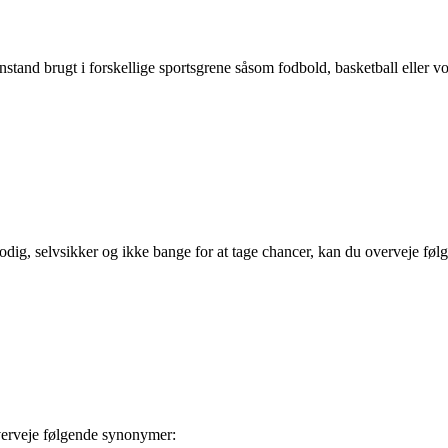
genstand brugt i forskellige sportsgrene såsom fodbold, basketball eller
odig, selvsikker og ikke bange for at tage chancer, kan du overveje fø
overveje følgende synonymer: