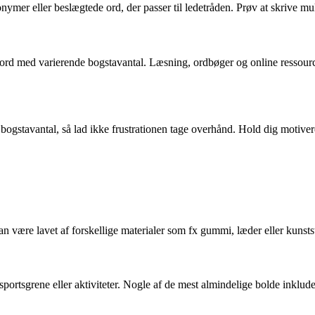
er eller beslægtede ord, der passer til ledetråden. Prøv at skrive mul
dsord med varierende bogstavantal. Læsning, ordbøger og online ressourc
 bogstavantal, så lad ikke frustrationen tage overhånd. Hold dig motive
an være lavet af forskellige materialer som fx gummi, læder eller kunsts
 sportsgrene eller aktiviteter. Nogle af de mest almindelige bolde inklude