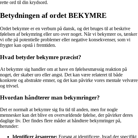
rette ord til din krydsord.
Betydningen af ordet BEKYMRE
Ordet bekymre er en verbum på dansk, og det bruges til at beskrive
følelsen af bekymring eller uro over noget. Når vi bekymrer os, tænker
vi ofte på potentielle problemer eller negative konsekvenser, som vi
frygter kan opstå i fremtiden.
Hvad betyder bekymre præcist?
At bekymre sig handler om at have en følelsesmæssig reaktion på
noget, der skaber uro eller angst. Det kan være relateret til både
konkrete og abstrakte emner, og det kan påvirke vores mentale velvære
og trivsel.
Hvordan håndterer man bekymringer?
Det er normalt at bekymre sig fra tid til anden, men for nogle
mennesker kan det blive en overvældende følelse, der påvirker deres
daglige liv. Der findes flere måder at håndtere bekymringer på,
herunder:
Identificer årsagerne:
Forsøg at identificere, hvad der specifikt