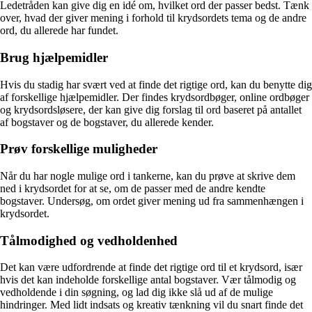
Ledetråden kan give dig en idé om, hvilket ord der passer bedst. Tænk
over, hvad der giver mening i forhold til krydsordets tema og de andre
ord, du allerede har fundet.
Brug hjælpemidler
Hvis du stadig har svært ved at finde det rigtige ord, kan du benytte dig
af forskellige hjælpemidler. Der findes krydsordbøger, online ordbøger
og krydsordsløsere, der kan give dig forslag til ord baseret på antallet
af bogstaver og de bogstaver, du allerede kender.
Prøv forskellige muligheder
Når du har nogle mulige ord i tankerne, kan du prøve at skrive dem
ned i krydsordet for at se, om de passer med de andre kendte
bogstaver. Undersøg, om ordet giver mening ud fra sammenhængen i
krydsordet.
Tålmodighed og vedholdenhed
Det kan være udfordrende at finde det rigtige ord til et krydsord, især
hvis det kan indeholde forskellige antal bogstaver. Vær tålmodig og
vedholdende i din søgning, og lad dig ikke slå ud af de mulige
hindringer. Med lidt indsats og kreativ tænkning vil du snart finde det