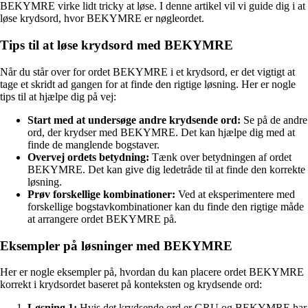
BEKYMRE virke lidt tricky at løse. I denne artikel vil vi guide dig i at
løse krydsord, hvor BEKYMRE er nøgleordet.
Tips til at løse krydsord med BEKYMRE
Når du står over for ordet BEKYMRE i et krydsord, er det vigtigt at
tage et skridt ad gangen for at finde den rigtige løsning. Her er nogle
tips til at hjælpe dig på vej:
Start med at undersøge andre krydsende ord:
Se på de andre
ord, der krydser med BEKYMRE. Det kan hjælpe dig med at
finde de manglende bogstaver.
Overvej ordets betydning:
Tænk over betydningen af ordet
BEKYMRE. Det kan give dig ledetråde til at finde den korrekte
løsning.
Prøv forskellige kombinationer:
Ved at eksperimentere med
forskellige bogstavkombinationer kan du finde den rigtige måde
at arrangere ordet BEKYMRE på.
Eksempler på løsninger med BEKYMRE
Her er nogle eksempler på, hvordan du kan placere ordet BEKYMRE
korrekt i krydsordet baseret på konteksten og krydsende ord:
Løsning 1:
Hvis det krydsende ord er GRU og BEKYMRE har