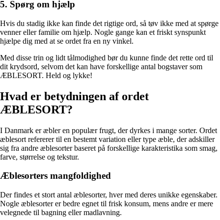
5. Spørg om hjælp
Hvis du stadig ikke kan finde det rigtige ord, så tøv ikke med at spørge
venner eller familie om hjælp. Nogle gange kan et friskt synspunkt
hjælpe dig med at se ordet fra en ny vinkel.
Med disse trin og lidt tålmodighed bør du kunne finde det rette ord til
dit krydsord, selvom det kan have forskellige antal bogstaver som
ÆBLESORT. Held og lykke!
Hvad er betydningen af ordet
ÆBLESORT?
I Danmark er æbler en populær frugt, der dyrkes i mange sorter. Ordet
æblesort refererer til en bestemt variation eller type æble, der adskiller
sig fra andre æblesorter baseret på forskellige karakteristika som smag,
farve, størrelse og tekstur.
Æblesorters mangfoldighed
Der findes et stort antal æblesorter, hver med deres unikke egenskaber.
Nogle æblesorter er bedre egnet til frisk konsum, mens andre er mere
velegnede til bagning eller madlavning.