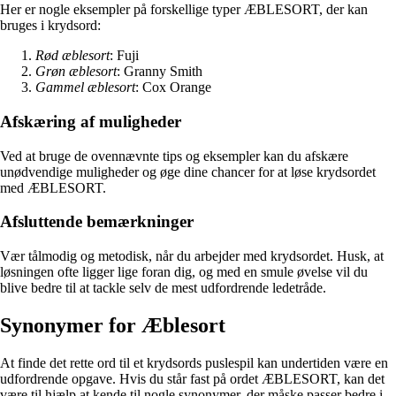
Her er nogle eksempler på forskellige typer ÆBLESORT, der kan
bruges i krydsord:
Rød æblesort
: Fuji
Grøn æblesort
: Granny Smith
Gammel æblesort
: Cox Orange
Afskæring af muligheder
Ved at bruge de ovennævnte tips og eksempler kan du afskære
unødvendige muligheder og øge dine chancer for at løse krydsordet
med ÆBLESORT.
Afsluttende bemærkninger
Vær tålmodig og metodisk, når du arbejder med krydsordet. Husk, at
løsningen ofte ligger lige foran dig, og med en smule øvelse vil du
blive bedre til at tackle selv de mest udfordrende ledetråde.
Synonymer for Æblesort
At finde det rette ord til et krydsords puslespil kan undertiden være en
udfordrende opgave. Hvis du står fast på ordet ÆBLESORT, kan det
være til hjælp at kende til nogle synonymer, der måske passer bedre i