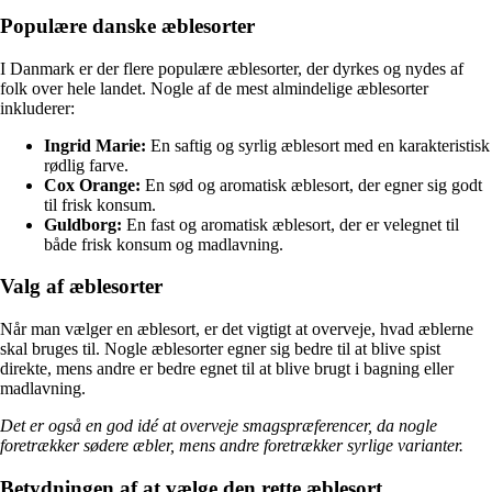
Populære danske æblesorter
I Danmark er der flere populære æblesorter, der dyrkes og nydes af
folk over hele landet. Nogle af de mest almindelige æblesorter
inkluderer:
Ingrid Marie:
En saftig og syrlig æblesort med en karakteristisk
rødlig farve.
Cox Orange:
En sød og aromatisk æblesort, der egner sig godt
til frisk konsum.
Guldborg:
En fast og aromatisk æblesort, der er velegnet til
både frisk konsum og madlavning.
Valg af æblesorter
Når man vælger en æblesort, er det vigtigt at overveje, hvad æblerne
skal bruges til. Nogle æblesorter egner sig bedre til at blive spist
direkte, mens andre er bedre egnet til at blive brugt i bagning eller
madlavning.
Det er også en god idé at overveje smagspræferencer, da nogle
foretrækker sødere æbler, mens andre foretrækker syrlige varianter.
Betydningen af at vælge den rette æblesort