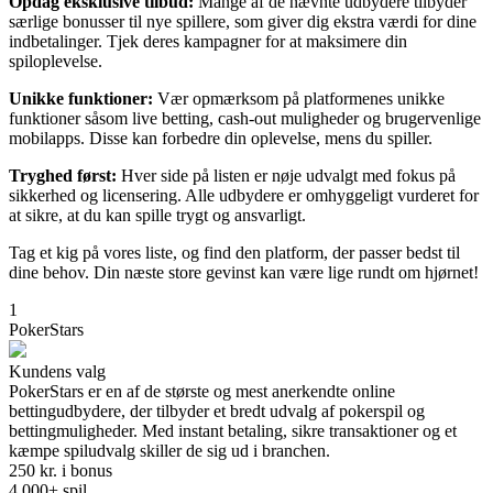
Opdag eksklusive tilbud:
Mange af de nævnte udbydere tilbyder
særlige bonusser til nye spillere, som giver dig ekstra værdi for dine
indbetalinger. Tjek deres kampagner for at maksimere din
spiloplevelse.
Unikke funktioner:
Vær opmærksom på platformenes unikke
funktioner såsom live betting, cash-out muligheder og brugervenlige
mobilapps. Disse kan forbedre din oplevelse, mens du spiller.
Tryghed først:
Hver side på listen er nøje udvalgt med fokus på
sikkerhed og licensering. Alle udbydere er omhyggeligt vurderet for
at sikre, at du kan spille trygt og ansvarligt.
Tag et kig på vores liste, og find den platform, der passer bedst til
dine behov. Din næste store gevinst kan være lige rundt om hjørnet!
1
PokerStars
Kundens valg
PokerStars er en af de største og mest anerkendte online
bettingudbydere, der tilbyder et bredt udvalg af pokerspil og
bettingmuligheder. Med instant betaling, sikre transaktioner og et
kæmpe spiludvalg skiller de sig ud i branchen.
250 kr. i bonus
4.000+ spil