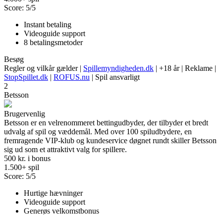
Score: 5/5
Instant betaling
Videoguide support
8 betalingsmetoder
Besøg
Regler og vilkår gælder |
Spillemyndigheden.dk
| +18 år | Reklame |
StopSpillet.dk
|
ROFUS.nu
| Spil ansvarligt
2
Betsson
Brugervenlig
Betsson er en velrenommeret bettingudbyder, der tilbyder et bredt
udvalg af spil og væddemål. Med over 100 spiludbydere, en
fremragende VIP-klub og kundeservice døgnet rundt skiller Betsson
sig ud som et attraktivt valg for spillere.
500 kr. i bonus
1.500+ spil
Score: 5/5
Hurtige hævninger
Videoguide support
Generøs velkomstbonus