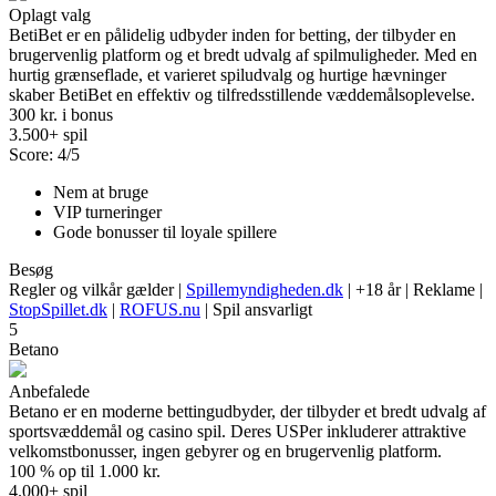
Oplagt valg
BetiBet er en pålidelig udbyder inden for betting, der tilbyder en
brugervenlig platform og et bredt udvalg af spilmuligheder. Med en
hurtig grænseflade, et varieret spiludvalg og hurtige hævninger
skaber BetiBet en effektiv og tilfredsstillende væddemålsoplevelse.
300 kr. i bonus
3.500+ spil
Score: 4/5
Nem at bruge
VIP turneringer
Gode bonusser til loyale spillere
Besøg
Regler og vilkår gælder |
Spillemyndigheden.dk
| +18 år | Reklame |
StopSpillet.dk
|
ROFUS.nu
| Spil ansvarligt
5
Betano
Anbefalede
Betano er en moderne bettingudbyder, der tilbyder et bredt udvalg af
sportsvæddemål og casino spil. Deres USPer inkluderer attraktive
velkomstbonusser, ingen gebyrer og en brugervenlig platform.
100 % op til 1.000 kr.
4.000+ spil